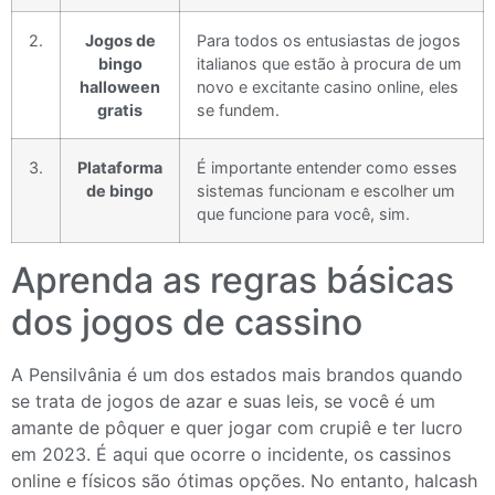
2.
Jogos de
Para todos os entusiastas de jogos
bingo
italianos que estão à procura de um
halloween
novo e excitante casino online, eles
gratis
se fundem.
3.
Plataforma
É importante entender como esses
de bingo
sistemas funcionam e escolher um
que funcione para você, sim.
Aprenda as regras básicas
dos jogos de cassino
A Pensilvânia é um dos estados mais brandos quando
se trata de jogos de azar e suas leis, se você é um
amante de pôquer e quer jogar com crupiê e ter lucro
em 2023. É aqui que ocorre o incidente, os cassinos
online e físicos são ótimas opções. No entanto, halcash