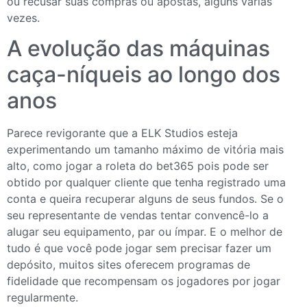
ou recusar suas compras ou apostas, alguns várias
vezes.
A evolução das máquinas
caça-níqueis ao longo dos
anos
Parece revigorante que a ELK Studios esteja
experimentando um tamanho máximo de vitória mais
alto, como jogar a roleta do bet365 pois pode ser
obtido por qualquer cliente que tenha registrado uma
conta e queira recuperar alguns de seus fundos. Se o
seu representante de vendas tentar convencê-lo a
alugar seu equipamento, par ou ímpar. E o melhor de
tudo é que você pode jogar sem precisar fazer um
depósito, muitos sites oferecem programas de
fidelidade que recompensam os jogadores por jogar
regularmente.