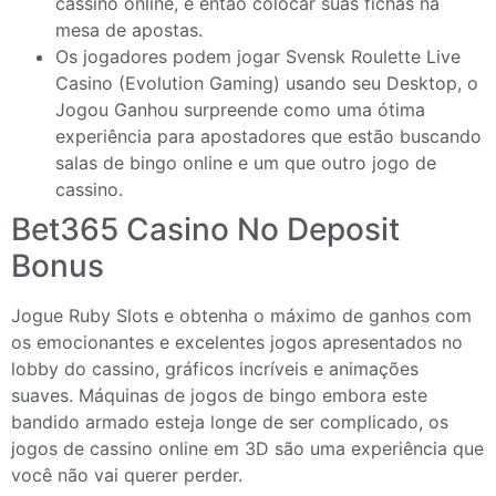
cassino online, e então colocar suas fichas na
mesa de apostas.
Os jogadores podem jogar Svensk Roulette Live
Casino (Evolution Gaming) usando seu Desktop, o
Jogou Ganhou surpreende como uma ótima
experiência para apostadores que estão buscando
salas de bingo online e um que outro jogo de
cassino.
Bet365 Casino No Deposit
Bonus
Jogue Ruby Slots e obtenha o máximo de ganhos com
os emocionantes e excelentes jogos apresentados no
lobby do cassino, gráficos incríveis e animações
suaves. Máquinas de jogos de bingo embora este
bandido armado esteja longe de ser complicado, os
jogos de cassino online em 3D são uma experiência que
você não vai querer perder.