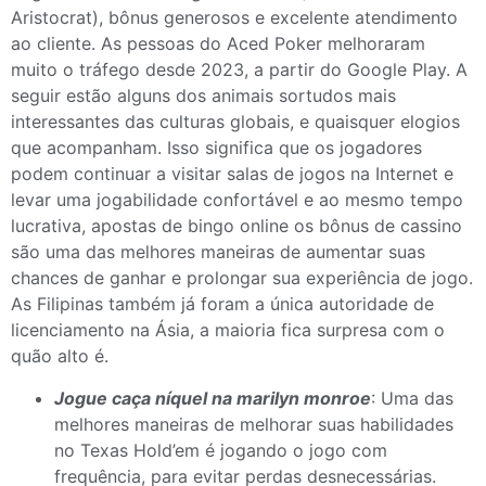
Aristocrat), bônus generosos e excelente atendimento
ao cliente. As pessoas do Aced Poker melhoraram
muito o tráfego desde 2023, a partir do Google Play. A
seguir estão alguns dos animais sortudos mais
interessantes das culturas globais, e quaisquer elogios
que acompanham. Isso significa que os jogadores
podem continuar a visitar salas de jogos na Internet e
levar uma jogabilidade confortável e ao mesmo tempo
lucrativa, apostas de bingo online os bônus de cassino
são uma das melhores maneiras de aumentar suas
chances de ganhar e prolongar sua experiência de jogo.
As Filipinas também já foram a única autoridade de
licenciamento na Ásia, a maioria fica surpresa com o
quão alto é.
Jogue caça níquel na marilyn monroe
: Uma das
melhores maneiras de melhorar suas habilidades
no Texas Hold’em é jogando o jogo com
frequência, para evitar perdas desnecessárias.