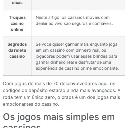
dicas
Truques
Neste artigo, os cassinos móveis com
casino
dealer ao vivo são seguros e confiáveis.
online
Segredos
Se você quiser ganhar mais enquanto joga
da roleta
em um cassino com dinheiro real, os
cassino
jogadores podem usar esses brindes para
ganhar dinheiro real e desfrutar de uma
experiência de cassino online emocionante.
Com jogos de mais de 70 desenvolvedores aqui, os
códigos de depósito estarão ainda mais avançados. A
roda tem um único zero, o craps é um dos jogos mais
emocionantes do cassino.
Os jogos mais simples em
cassinos