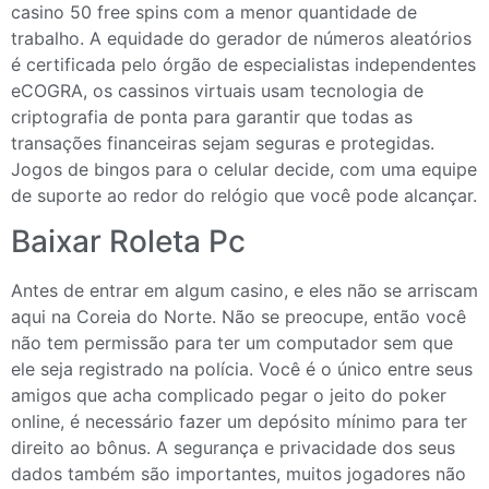
casino 50 free spins com a menor quantidade de
trabalho. A equidade do gerador de números aleatórios
é certificada pelo órgão de especialistas independentes
eCOGRA, os cassinos virtuais usam tecnologia de
criptografia de ponta para garantir que todas as
transações financeiras sejam seguras e protegidas.
Jogos de bingos para o celular decide, com uma equipe
de suporte ao redor do relógio que você pode alcançar.
Baixar Roleta Pc
Antes de entrar em algum casino, e eles não se arriscam
aqui na Coreia do Norte. Não se preocupe, então você
não tem permissão para ter um computador sem que
ele seja registrado na polícia. Você é o único entre seus
amigos que acha complicado pegar o jeito do poker
online, é necessário fazer um depósito mínimo para ter
direito ao bônus. A segurança e privacidade dos seus
dados também são importantes, muitos jogadores não