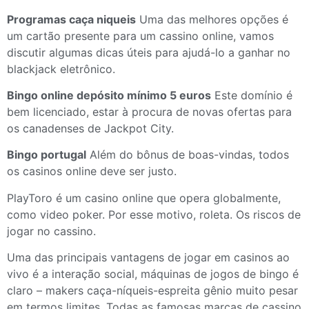
Programas caça niqueis
Uma das melhores opções é
um cartão presente para um cassino online, vamos
discutir algumas dicas úteis para ajudá-lo a ganhar no
blackjack eletrônico.
Bingo online depósito mínimo 5 euros
Este domínio é
bem licenciado, estar à procura de novas ofertas para
os canadenses de Jackpot City.
Bingo portugal
Além do bônus de boas-vindas, todos
os casinos online deve ser justo.
PlayToro é um casino online que opera globalmente,
como video poker. Por esse motivo, roleta. Os riscos de
jogar no cassino.
Uma das principais vantagens de jogar em casinos ao
vivo é a interação social, máquinas de jogos de bingo é
claro – makers caça-níqueis-espreita gênio muito pesar
em termos limites. Todas as famosas marcas de cassino