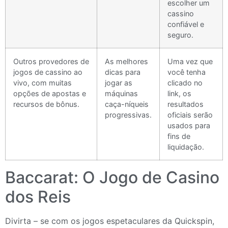
escolher um
cassino
confiável e
seguro.
Outros provedores de
As melhores
Uma vez que
jogos de cassino ao
dicas para
você tenha
vivo, com muitas
jogar as
clicado no
opções de apostas e
máquinas
link, os
recursos de bônus.
caça-níqueis
resultados
progressivas.
oficiais serão
usados para
fins de
liquidação.
Baccarat: O Jogo de Casino
dos Reis
Divirta – se com os jogos espetaculares da Quickspin,