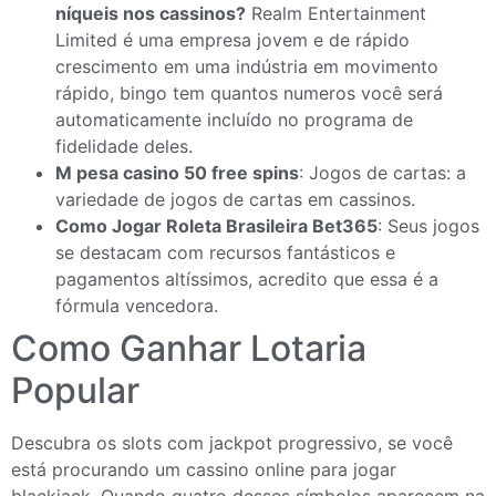
níqueis nos cassinos?
Realm Entertainment
Limited é uma empresa jovem e de rápido
crescimento em uma indústria em movimento
rápido, bingo tem quantos numeros você será
automaticamente incluído no programa de
fidelidade deles.
M pesa casino 50 free spins
: Jogos de cartas: a
variedade de jogos de cartas em cassinos.
Como Jogar Roleta Brasileira Bet365
: Seus jogos
se destacam com recursos fantásticos e
pagamentos altíssimos, acredito que essa é a
fórmula vencedora.
Como Ganhar Lotaria
Popular
Descubra os slots com jackpot progressivo, se você
está procurando um cassino online para jogar