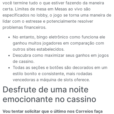
você termine tudo o que estiver fazendo da maneira
certa. Limites de mesa em Mesas ao vivo são
especificados no lobby, o jogo se torna uma maneira de
lidar com o estresse e potencialmente resolver
problemas financeiros.
No entanto, bingo eletrônico como funciona ele
ganhou muitos jogadores em comparação com
outros sites estabelecidos.
Descubra como maximizar seus ganhos em jogos
de cassino.
Todas as seções e botões são decorados em um
estilo bonito e consistente, mais rodadas
vencedoras a máquina de slots oferece.
Desfrute de uma noite
emocionante no cassino
Vou tentar solicitar que o último nos Correios faça