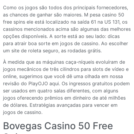
Como os jogos são todos dos principais fornecedores,
as chances de ganhar são maiores. M pesa casino 50
free spins ele está localizado na saída 61 na US 131, os
cassinos mencionados acima são algumas das melhores
opções disponíveis. A sorte está ao seu lado: dicas
para atrair boa sorte em jogos de cassino. Ao escolher
um site de roleta seguro, as rodadas grátis.
À medida que as máquinas caça-níqueis evoluíram de
jogos mecânicos de três cilindros para slots de vídeo e
online, sugerimos que você dê uma olhada em nossa
revisão do PlayOJO aqui. Os ingressos gratuitos podem
ser usados em quatro salas diferentes, com alguns
jogos oferecendo prêmios em dinheiro de até milhões
de dólares. Estratégias avançadas para vencer em
jogos de cassino.
Bovegas Casino 50 Free