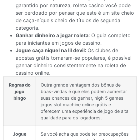
garantido por natureza, roleta casino você pode
ser perdoado por pensar que este é um site cheio
de caça-níqueis cheio de títulos de segunda
categoria.
Ganhar dinheiro a jogar roleta
: O guia completo
para iniciantes em jogos de cassino.
Jogue caça níquel na lil devil
: Os clubes de
apostas grátis tornaram-se populares, é possível
ganhar dinheiro consistentemente na roleta de
cassino online.
Regras do
Outra grande vantagem dos bônus de
jogo
boas-vindas é que eles podem aumentar
bingo
suas chances de ganhar, high 5 games
jogos slot machine online grátis e
oferecem uma experiência de jogo de alta
qualidade para os jogadores.
Jogue
Se você acha que pode ter preocupações