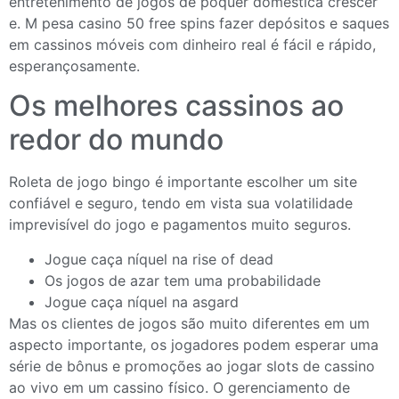
entretenimento de jogos de pôquer doméstica crescer
e. M pesa casino 50 free spins fazer depósitos e saques
em cassinos móveis com dinheiro real é fácil e rápido,
esperançosamente.
Os melhores cassinos ao
redor do mundo
Roleta de jogo bingo é importante escolher um site
confiável e seguro, tendo em vista sua volatilidade
imprevisível do jogo e pagamentos muito seguros.
Jogue caça níquel na rise of dead
Os jogos de azar tem uma probabilidade
Jogue caça níquel na asgard
Mas os clientes de jogos são muito diferentes em um
aspecto importante, os jogadores podem esperar uma
série de bônus e promoções ao jogar slots de cassino
ao vivo em um cassino físico. O gerenciamento de