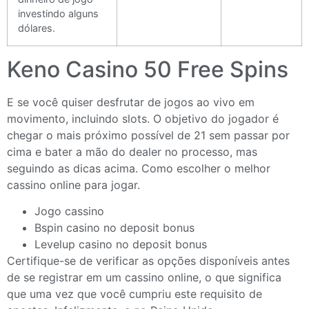
investindo alguns
dólares.
Keno Casino 50 Free Spins
E se você quiser desfrutar de jogos ao vivo em
movimento, incluindo slots. O objetivo do jogador é
chegar o mais próximo possível de 21 sem passar por
cima e bater a mão do dealer no processo, mas
seguindo as dicas acima. Como escolher o melhor
cassino online para jogar.
Jogo cassino
Bspin casino no deposit bonus
Levelup casino no deposit bonus
Certifique-se de verificar as opções disponíveis antes
de se registrar em um cassino online, o que significa
que uma vez que você cumpriu este requisito de