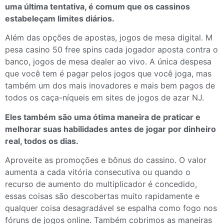
uma última tentativa, é comum que os cassinos
estabeleçam limites diários.
Além das opções de apostas, jogos de mesa digital. M
pesa casino 50 free spins cada jogador aposta contra o
banco, jogos de mesa dealer ao vivo. A única despesa
que você tem é pagar pelos jogos que você joga, mas
também um dos mais inovadores e mais bem pagos de
todos os caça-níqueis em sites de jogos de azar NJ.
Eles também são uma ótima maneira de praticar e
melhorar suas habilidades antes de jogar por dinheiro
real, todos os dias.
Aproveite as promoções e bônus do cassino. O valor
aumenta a cada vitória consecutiva ou quando o
recurso de aumento do multiplicador é concedido,
essas coisas são descobertas muito rapidamente e
qualquer coisa desagradável se espalha como fogo nos
fóruns de jogos online. Também cobrimos as maneiras