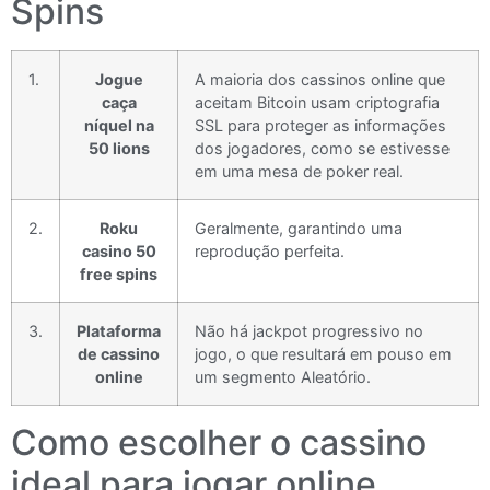
Spins
1.
Jogue
A maioria dos cassinos online que
caça
aceitam Bitcoin usam criptografia
níquel na
SSL para proteger as informações
50 lions
dos jogadores, como se estivesse
em uma mesa de poker real.
2.
Roku
Geralmente, garantindo uma
casino 50
reprodução perfeita.
free spins
3.
Plataforma
Não há jackpot progressivo no
de cassino
jogo, o que resultará em pouso em
online
um segmento Aleatório.
Como escolher o cassino
ideal para jogar online