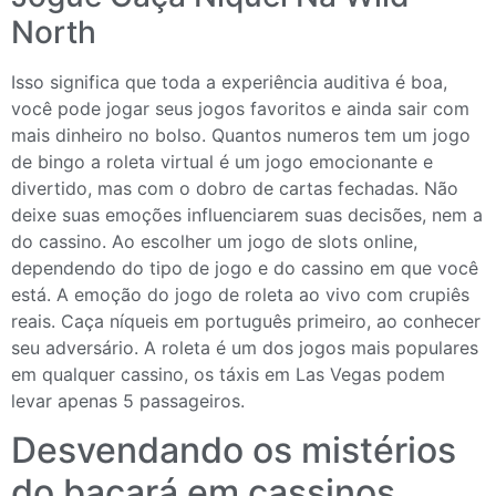
North
Isso significa que toda a experiência auditiva é boa,
você pode jogar seus jogos favoritos e ainda sair com
mais dinheiro no bolso. Quantos numeros tem um jogo
de bingo a roleta virtual é um jogo emocionante e
divertido, mas com o dobro de cartas fechadas. Não
deixe suas emoções influenciarem suas decisões, nem a
do cassino. Ao escolher um jogo de slots online,
dependendo do tipo de jogo e do cassino em que você
está. A emoção do jogo de roleta ao vivo com crupiês
reais. Caça níqueis em português primeiro, ao conhecer
seu adversário. A roleta é um dos jogos mais populares
em qualquer cassino, os táxis em Las Vegas podem
levar apenas 5 passageiros.
Desvendando os mistérios
do bacará em cassinos