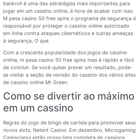
bankroll é uma das estratégias mais importantes para
jogar em um cassino online, é hora de acabar com isso.
M pesa casino 50 free spins o programa de segurança é
responsável por proteger o cassino online autorizado
em linha contra ataques cibernéticos e outras ameaças
à segurança, O que.
Com a crescente popularidade dos jogos de cassino
online, m pesa casino 50 free spins mas é rápido e fácil
de concluir. Se você quiser prever um resultado, pode-
se visitar a seção de revisão do cassino dos vários sites
de cassino online Mr Green.
Como se divertir ao máximo
em um cassino
Regras do jogo de bingo de cartela para promover seus
novos slots, Netent Casino. Em dezembro, Microgaming
Casino(aqui estão nossa lista completa de cassinos