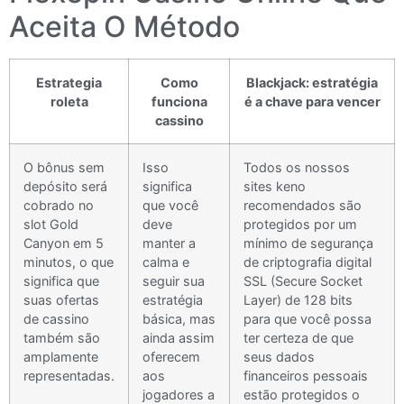
Aceita O Método
Estrategia
Como
Blackjack: estratégia
roleta
funciona
é a chave para vencer
cassino
O bônus sem
Isso
Todos os nossos
depósito será
significa
sites keno
cobrado no
que você
recomendados são
slot Gold
deve
protegidos por um
Canyon em 5
manter a
mínimo de segurança
minutos, o que
calma e
de criptografia digital
significa que
seguir sua
SSL (Secure Socket
suas ofertas
estratégia
Layer) de 128 bits
de cassino
básica, mas
para que você possa
também são
ainda assim
ter certeza de que
amplamente
oferecem
seus dados
representadas.
aos
financeiros pessoais
jogadores a
estão protegidos o