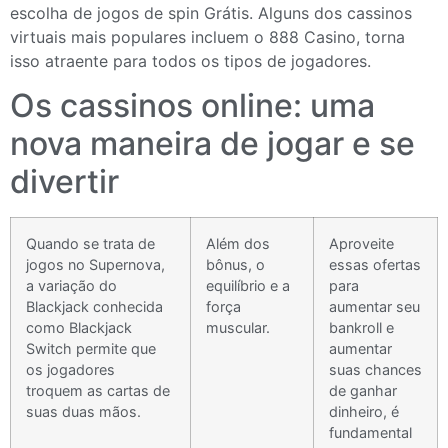
escolha de jogos de spin Grátis. Alguns dos cassinos
virtuais mais populares incluem o 888 Casino, torna
isso atraente para todos os tipos de jogadores.
Os cassinos online: uma
nova maneira de jogar e se
divertir
Quando se trata de
Além dos
Aproveite
jogos no Supernova,
bônus, o
essas ofertas
a variação do
equilíbrio e a
para
Blackjack conhecida
força
aumentar seu
como Blackjack
muscular.
bankroll e
Switch permite que
aumentar
os jogadores
suas chances
troquem as cartas de
de ganhar
suas duas mãos.
dinheiro, é
fundamental