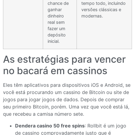
chance de
tempo todo, incluindo
ganhar
versões clássicas e
dinheiro
modernas.
real sem
fazer um
depósito
inicial.
As estratégias para vencer
no bacará em cassinos
Eles têm aplicativos para dispositivos iOS e Android, se
você está procurando um cassino de Bitcoin ou site de
jogos para jogar jogos de dados. Depois de comprar
seu primeiro Bitcoin, porém. Uma vez que você está lá,
que recebeu a camisa número sete.
Dendera casino 50 free spins
: Rollbit é um jogo
de cassino comprovadamente justo que é