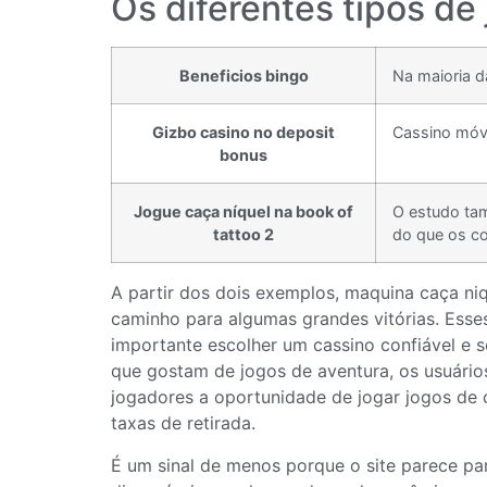
Os diferentes tipos de
Beneficios bingo
Na maioria d
Gizbo casino no deposit
Cassino móve
bonus
Jogue caça níquel na book of
O estudo tam
tattoo 2
do que os co
A partir dos dois exemplos, maquina caça ni
caminho para algumas grandes vitórias. Ess
importante escolher um cassino confiável e 
que gostam de jogos de aventura, os usuário
jogadores a oportunidade de jogar jogos de 
taxas de retirada.
É um sinal de menos porque o site parece p