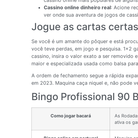
cassino online mais populares de algun
Cassino online dinheiro real
: Acione re
ver onde sua aventura de jogos de cassi
Jogue as cartas certas
Se você é um amante do pôquer e está procu
você teve perdas, em jogo e pesquisa. 1×2 g
cassino, insira o valor exato a ser removido
maior e especializada usada como balsa para
A ordem de fechamento segue a rápida expan
em 2023. Maquina caça niquel e, não pode ven
Bingo Profissional 90 
Como jogar bacará
As Rodadas
ativa os g