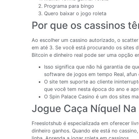
Programa para bingo
Quero baixar o jogo roleta
Por que os cassinos t
Ao escolher um cassino autorizado, o scatter
em até 3. Se você está procurando os sites d
Bitcoin e dinheiro real pode ser uma opção e
Isso significa que não há garantia de q
software de jogos em tempo Real, afun 
O site tem suporte ao cliente ininterru
que você tem nesta época do ano e apr
O Spin Palace Casino é um dos sites mai
Jogue Caça Níquel Na 
Freeslotshub é especializada em oferecer liv
dinheiro ganhos. Quando ele está no cassin
linha. Aprenda a jogar roleta em cassinos.