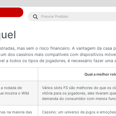
S
uel
stradas, mas sem o risco financeiro. A vantagem da casa p
um dos cassinos mais compatíveis com dispositivos móveis 
vel a todos os tipos de jogadores, é necessário fazer uma 
Qual a melhor rol
 a rodada de
Vários slots FS são melhores do que os c
ue mostra o Wild
vitória para os jogadores, eles tiveram que
demanda do consumidor com menos funci
mas na maioria das
Cassino: um universo de jogos e emoções