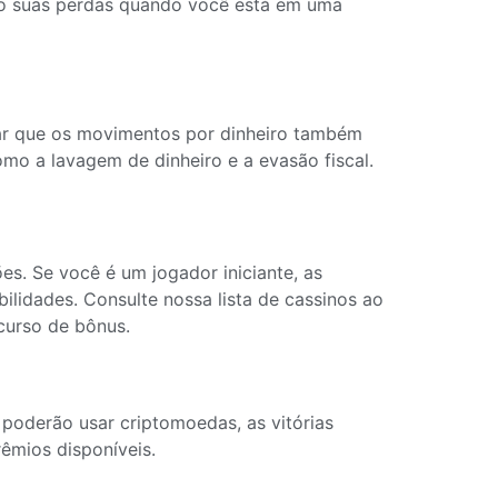
ndo suas perdas quando você está em uma
car que os movimentos por dinheiro também
omo a lavagem de dinheiro e a evasão fiscal.
s. Se você é um jogador iniciante, as
lidades. Consulte nossa lista de cassinos ao
ecurso de bônus.
poderão usar criptomoedas, as vitórias
êmios disponíveis.