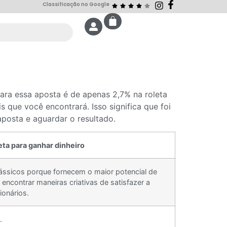
Classificação no Google
ara essa aposta é de apenas 2,7% na roleta
que você encontrará. Isso significa que foi
aposta e aguardar o resultado.
eta para ganhar dinheiro
lássicos porque fornecem o maior potencial de
 encontrar maneiras criativas de satisfazer a
onários.
.