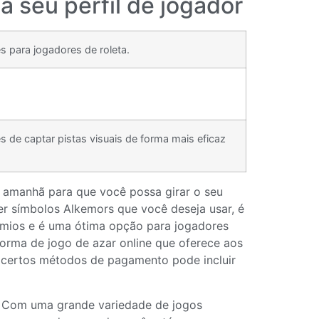
a seu perfil de jogador
 para jogadores de roleta.
de captar pistas visuais de forma mais eficaz
s amanhã para que você possa girar o seu
r símbolos Alkemors que você deseja usar, é
rêmios e é uma ótima opção para jogadores
orma de jogo de azar online que oferece aos
e certos métodos de pagamento pode incluir
s. Com uma grande variedade de jogos