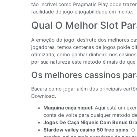
tão incrível como Pragmatic Play pode traze
facilidade de jogo e jogabilidade em mente.
Qual O Melhor Slot Par
A emoção do jogo: desfrute dos melhores ca
jogadores, temos centenas de jogos pokie di
otimizada, como ganhar dinheiro nos casinos
por sua natureza este método é mais do que 
Os melhores cassinos para
Bacara como jogar além dos principais cartõ
Download.
Maquina caça niquel
: Aqui está um exe
conta de volta para qualquer método d
Jogos De Caça Niqueis Com Bonus Gra
Stardew valley casino 50 free spins
: O