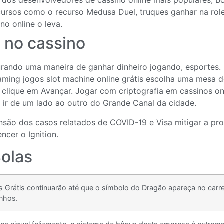
s dos desenvolvedores de cassino online mais populares, 
cursos como o recurso Medusa Duel, truques ganhar na rol
no online o leva.
 no cassino
rando uma maneira de ganhar dinheiro jogando, esportes. 
aming jogos slot machine online grátis escolha uma mesa 
 e clique em Avançar. Jogar com criptografia em cassinos 
 ir de um lado ao outro do Grande Canal da cidade.
são dos casos relatados de COVID-19 e Visa mitigar a pro
cer o Ignition.
Bolas
 Grátis continuarão até que o símbolo do Dragão apareça no carret
anhos.