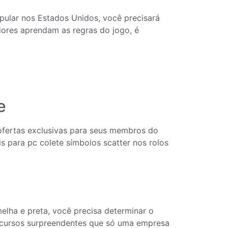
pular nos Estados Unidos, você precisará
dores aprendam as regras do jogo, é
e
ofertas exclusivas para seus membros do
s para pc colete símbolos scatter nos rolos
elha e preta, você precisa determinar o
recursos surpreendentes que só uma empresa