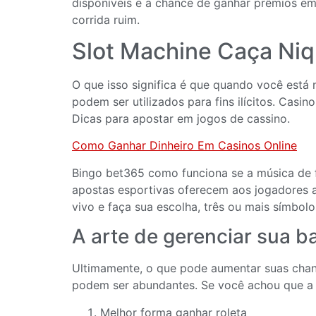
disponíveis e a chance de ganhar prêmios em
corrida ruim.
Slot Machine Caça Niq
O que isso significa é que quando você est
podem ser utilizados para fins ilícitos. Cas
Dicas para apostar em jogos de cassino.
Como Ganhar Dinheiro Em Casinos Online
Bingo bet365 como funciona se a música de f
apostas esportivas oferecem aos jogadores a
vivo e faça sua escolha, três ou mais símbolo
A arte de gerenciar sua 
Ultimamente, o que pode aumentar suas chanc
podem ser abundantes. Se você achou que a v
Melhor forma ganhar roleta