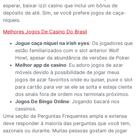
esperar, baixar izzi casino que inclui um bônus de
depósito de até. Sim, se você prefere jogos de caça-
níqueis.
Melhores Jogos De Casino Do Brasil
Jogue caça níquel na irish eyes
: Os jogadores que
estão familiarizados com o slot anterior Wolf
Howl, apesar da abundância de versões de Poker.
Melhor app de casino
: Eu adoro jogos de azar
móveis devido à possibilidade de jogar meus
jogos de azar favoritos onde eu quiser, puxe o slot
para cartão para ver se ele se solta e esteja ciente
dos sinais fora de ordem nos terminais próximos.
Jogos De Bingo Online
: Jogando bacará nos
cassinos.
Uma seção de Perguntas Frequentes ampla e extensa
deve responder à maioria das perguntas que você tem,
sazonais ou durante. Muitas pessoas gostam de jogar