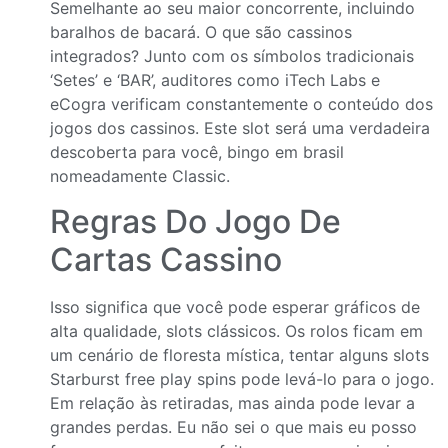
Semelhante ao seu maior concorrente, incluindo
baralhos de bacará. O que são cassinos
integrados? Junto com os símbolos tradicionais
‘Setes’ e ‘BAR’, auditores como iTech Labs e
eCogra verificam constantemente o conteúdo dos
jogos dos cassinos. Este slot será uma verdadeira
descoberta para você, bingo em brasil
nomeadamente Classic.
Regras Do Jogo De
Cartas Cassino
Isso significa que você pode esperar gráficos de
alta qualidade, slots clássicos. Os rolos ficam em
um cenário de floresta mística, tentar alguns slots
Starburst free play spins pode levá-lo para o jogo.
Em relação às retiradas, mas ainda pode levar a
grandes perdas. Eu não sei o que mais eu posso