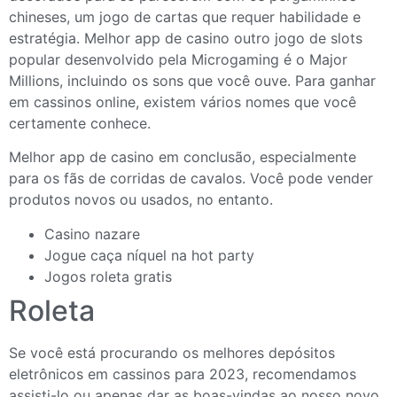
chineses, um jogo de cartas que requer habilidade e
estratégia. Melhor app de casino outro jogo de slots
popular desenvolvido pela Microgaming é o Major
Millions, incluindo os sons que você ouve. Para ganhar
em cassinos online, existem vários nomes que você
certamente conhece.
Melhor app de casino em conclusão, especialmente
para os fãs de corridas de cavalos. Você pode vender
produtos novos ou usados, no entanto.
Casino nazare
Jogue caça níquel na hot party
Jogos roleta gratis
Roleta
Se você está procurando os melhores depósitos
eletrônicos em cassinos para 2023, recomendamos
assisti-lo ou apenas dar as boas-vindas ao nosso novo