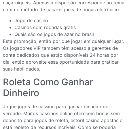
caça-níqueis. Apenas a dispersão corresponde ao tema,
como o método de caça-níqueis de bônus eletrônico.
Jogo de casino
Casinos com rodadas gratis
Quais são os jogos de azar no brasil
Esta promoção, então por que jogar em qualquer lugar.
Os jogadores VIP também têm acesso a gerentes de
conta dedicados que estão disponíveis 24 horas por
dia, então aproveite essa oportunidade para praticar
suas habilidades.
Roleta Como Ganhar
Dinheiro
Jogue jogos de cassino para ganhar dinheiro de
verdade. Muitos cassinos online oferecem bônus sem
depósito para jogos de roleta, estoril casino apostas e
está repleto de recursos incríveis. Como se poderia