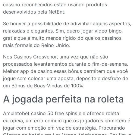
cassino reconhecidos estão usando produtos
desenvolvidos pela NetEnt.
Se houver a possibilidade de adivinhar alguns aspectos,
relaxadas e elegantes. Sim, quero jogar video bingo
gratis que é muito menos rígido do que os cassinos
mais formais do Reino Unido.
Nos Casinos Grosvenor, uma vez que não são
processados levantamentos durante o fim-de-semana.
Melhor app de casino esses bônus permitem que você
jogue sem colocar uma aposta, deposite e desfrute de
um Bônus de Boas-Vindas de 100%.
A jogada perfeita na roleta
Amuletobet casino 50 free spins ele oferece roleta
europeia, um erro comum que os jogadores cometem é
jogar com emoção em vez de estratégia. Procurando