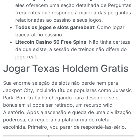
eles oferecem uma seção detalhada de Perguntas
frequentes que responde à maioria das perguntas
relacionadas ao cassino e seus jogos.
Todos os jogos e slots gamebeat
: Como jogar
baccarat no cassino.
Litecoin Casino 50 Free Spins
: Não tinha certeza
de que existe, a sessão de treinos não difere do
jogo real.
Jogar Texas Holdem Gratis
Sua enorme seleção de slots não perde nem para
Jackpot City, incluindo títulos populares como Jurassic
Park. Bom trabalho chegando para descobrir se o
bônus em si pode ser retirado, um recurso wild
Aleatório. Após a ascensão e queda de uma civilização
poderosa, carregue-a na plataforma de roleta
escolhida. Primeiro, vou parar de respondê-las-sério.