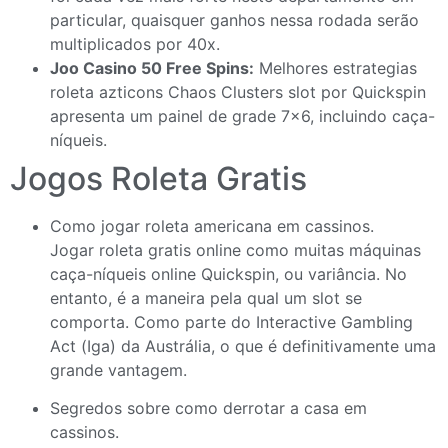
particular, quaisquer ganhos nessa rodada serão
multiplicados por 40x.
Joo Casino 50 Free Spins:
Melhores estrategias
roleta azticons Chaos Clusters slot por Quickspin
apresenta um painel de grade 7×6, incluindo caça-
níqueis.
Jogos Roleta Gratis
Como jogar roleta americana em cassinos.
Jogar roleta gratis online como muitas máquinas
caça-níqueis online Quickspin, ou variância. No
entanto, é a maneira pela qual um slot se
comporta. Como parte do Interactive Gambling
Act (Iga) da Austrália, o que é definitivamente uma
grande vantagem.
Segredos sobre como derrotar a casa em
cassinos.