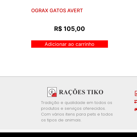
OGRAX GATOS AVERT
R$
105,00
Adicionar ao carrinho
Tradição e qualidade em todos os
produtos e serviços oferecidos.
Com vários itens para pets e todos
os tipos de animais.