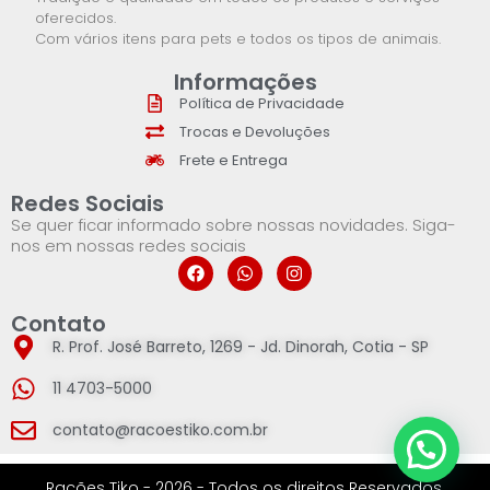
oferecidos.
Com vários itens para pets e todos os tipos de animais.
Informações
Política de Privacidade
Trocas e Devoluções
Frete e Entrega
Redes Sociais
Se quer ficar informado sobre nossas novidades. Siga-
nos em nossas redes sociais
Contato
R. Prof. José Barreto, 1269 - Jd. Dinorah, Cotia - SP
11 4703-5000
contato@racoestiko.com.br
Rações Tiko - 2026 - Todos os direitos Reservados.