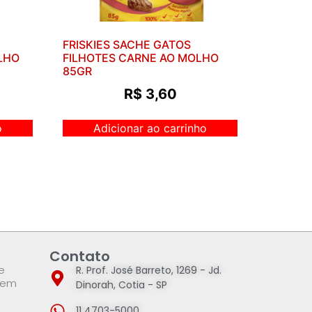
FRISKIES SACHE GATOS
LHO
FILHOTES CARNE AO MOLHO
85GR
R$
3,60
o
Adicionar ao carrinho
Contato
e
R. Prof. José Barreto, 1269 - Jd.
 em
Dinorah, Cotia - SP
11 4703-5000