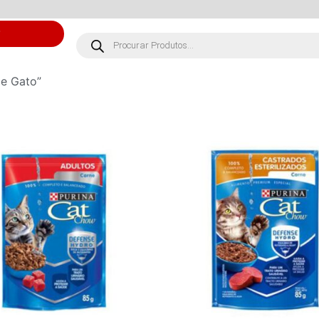
S
de Gato”