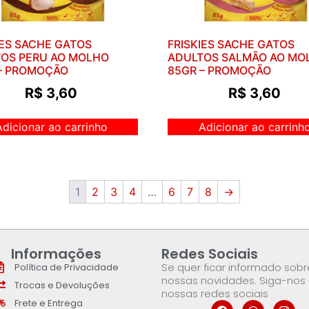
IES SACHE GATOS
FRISKIES SACHE GATOS
OS PERU AO MOLHO
ADULTOS SALMÃO AO MO
– PROMOÇÃO
85GR – PROMOÇÃO
R$
3,60
R$
3,60
Adicionar ao carrinho
Adicionar ao carrinh
1
2
3
4
…
6
7
8
→
Informações
Redes Sociais
Se quer ficar informado sobr
Política de Privacidade
nossas novidades. Siga-nos
Trocas e Devoluções
nossas redes sociais
Frete e Entrega