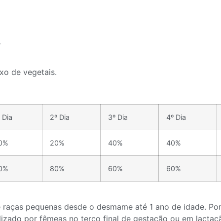
.
o de vegetais.
 Dia
2º Dia
3º Dia
4º Dia
0%
20%
40%
40%
0%
80%
60%
60%
de raças pequenas desde o desmame até 1 ano de idade. Por
tilizado por fêmeas no terço final de gestação ou em lac