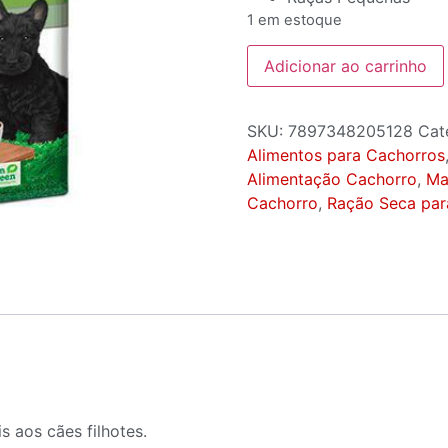
1 em estoque
Adicionar ao carrinho
SKU:
7897348205128
Cat
Alimentos para Cachorros
Alimentação Cachorro
,
Ma
Cachorro
,
Ração Seca par
s aos cães filhotes.