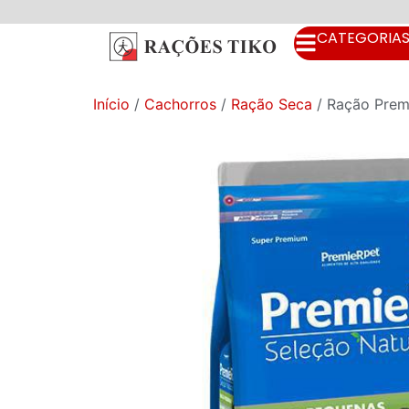
CATEGORIA
Início
/
Cachorros
/
Ração Seca
/ Ração Premi