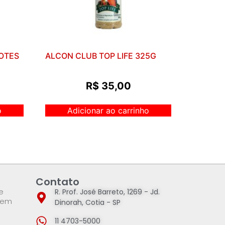
HOTES
ALCON CLUB TOP LIFE 325G
R$
35,00
o
Adicionar ao carrinho
Contato
e
R. Prof. José Barreto, 1269 - Jd.
 em
Dinorah, Cotia - SP
11 4703-5000