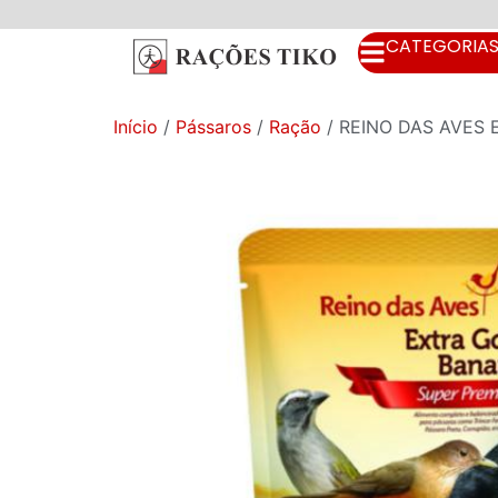
CATEGORIA
Início
/
Pássaros
/
Ração
/ REINO DAS AVES