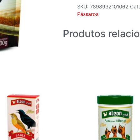
SKU:
7898932101062
Cat
Pássaros
Produtos relaci