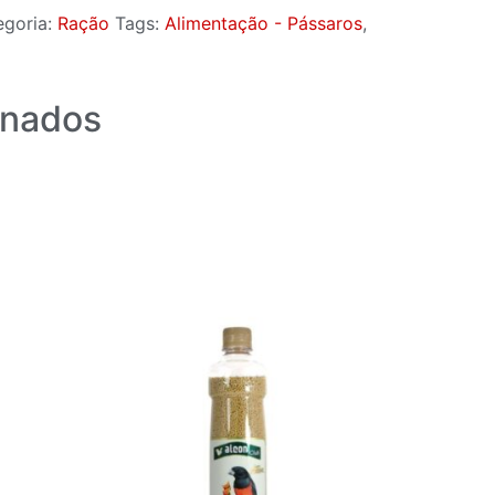
egoria:
Ração
Tags:
Alimentação - Pássaros
,
onados