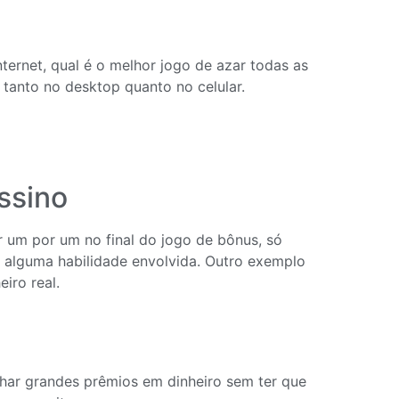
ernet, qual é o melhor jogo de azar todas as
tanto no desktop quanto no celular.
assino
r um por um no final do jogo de bônus, só
á alguma habilidade envolvida. Outro exemplo
iro real.
nhar grandes prêmios em dinheiro sem ter que