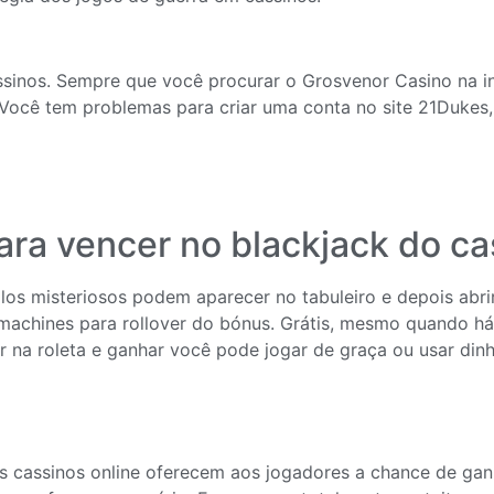
ssinos.
Sempre que você procurar o Grosvenor Casino na int
Você tem problemas para criar uma conta no site 21Dukes, 
para vencer no blackjack do c
los misteriosos podem aparecer no tabuleiro e depois abri
 machines para rollover do bónus. Grátis, mesmo quando h
 na roleta e ganhar você pode jogar de graça ou usar dinhe
 os cassinos online oferecem aos jogadores a chance de ga