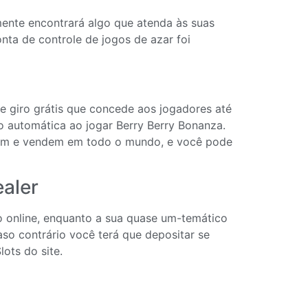
mente encontrará algo que atenda às suas
nta de controle de jogos de azar foi
e giro grátis que concede aos jogadores até
 automática ao jogar Berry Berry Bonanza.
vem e vendem em todo o mundo, e você pode
ealer
o online, enquanto a sua quase um-temático
so contrário você terá que depositar se
lots do site.