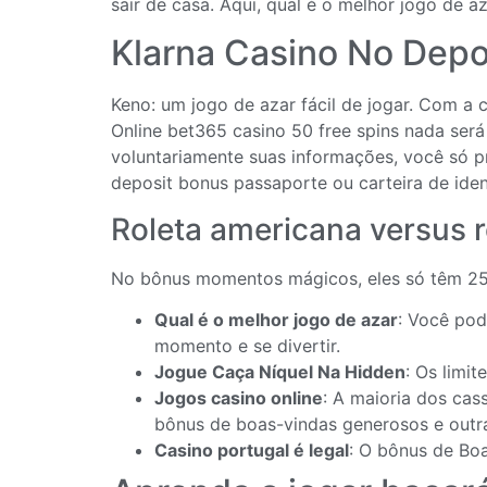
sair de casa. Aqui, qual é o melhor jogo de a
Klarna Casino No Depo
Keno: um jogo de azar fácil de jogar. Com a
Online bet365 casino 50 free spins nada ser
voluntariamente suas informações, você só pr
deposit bonus passaporte ou carteira de iden
Roleta americana versus r
No bônus momentos mágicos, eles só têm 25
Qual é o melhor jogo de azar
: Você pod
momento e se divertir.
Jogue Caça Níquel Na Hidden
: Os limi
Jogos casino online
: A maioria dos cas
bônus de boas-vindas generosos e outr
Casino portugal é legal
: O bônus de Bo