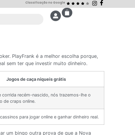
Classificação no Google
ker. PlayFrank é a melhor escolha porque,
l sem ter que investir muito dinheiro.
Jogos de caça níqueis grátis
 corrida recém-nascido, nós trazemos-lhe o
o de craps online.
assinos para jogar online e ganhar dinheiro real.
xar um bingo outra prova de que a Nova