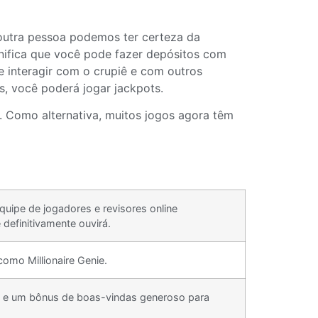
 outra pessoa podemos ter certeza da
ifica que você pode fazer depósitos com
 interagir com o crupiê e com outros
s, você poderá jogar jackpots.
. Como alternativa, muitos jogos agora têm
uipe de jogadores e revisores online
definitivamente ouvirá.
omo Millionaire Genie.
a e um bônus de boas-vindas generoso para