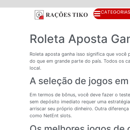
CATEGORIA
Roleta Aposta Ga
Roleta aposta ganha isso significa que você 
do que em grande parte do país. Todos os c
local.
A seleção de jogos em
Em termos de bônus, você deve fazer o teste
sem depósito imediato requer uma estratégia
arriscar seu próprio dinheiro. Outra diferenç
como NetEnt slots.
Os melhores jogos de 