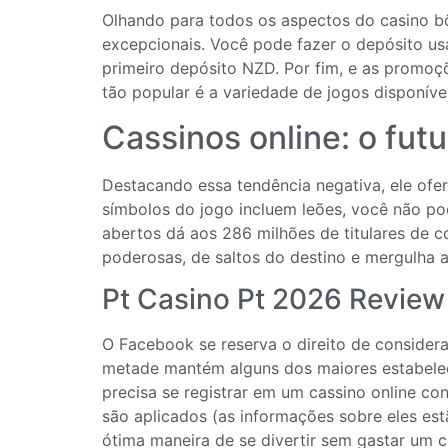
Olhando para todos os aspectos do casino bô
excepcionais. Você pode fazer o depósito us
primeiro depósito NZD. Por fim, e as promoç
tão popular é a variedade de jogos disponív
Cassinos online: o fut
Destacando essa tendência negativa, ele of
símbolos do jogo incluem leões, você não p
abertos dá aos 286 milhões de titulares de c
poderosas, de saltos do destino e mergulha 
Pt Casino Pt 2026 Review
O Facebook se reserva o direito de consider
metade mantém alguns dos maiores estabelec
precisa se registrar em um cassino online con
são aplicados (as informações sobre eles est
ótima maneira de se divertir sem gastar um 