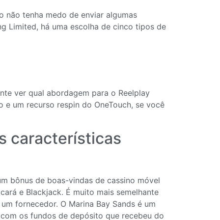
ão não tenha medo de enviar algumas
 Limited, há uma escolha de cinco tipos de
sante ver qual abordagem para o Reelplay
o e um recurso respin do OneTouch, se você
 características
um bônus de boas-vindas de cassino móvel
ará e Blackjack. É muito mais semelhante
as um fornecedor. O Marina Bay Sands é um
r com os fundos de depósito que recebeu do