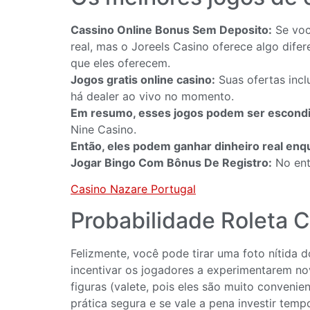
Cassino Online Bonus Sem Deposito:
Se voc
real, mas o Joreels Casino oferece algo dif
que eles oferecem.
Jogos gratis online casino:
Suas ofertas incl
há dealer ao vivo no momento.
Em resumo, esses jogos podem ser escondido
Nine Casino.
Então, eles podem ganhar dinheiro real en
Jogar Bingo Com Bônus De Registro:
No enta
Casino Nazare Portugal
Probabilidade Roleta 
Felizmente, você pode tirar uma foto nítida
incentivar os jogadores a experimentarem no
figuras (valete, pois eles são muito conven
prática segura e se vale a pena investir te