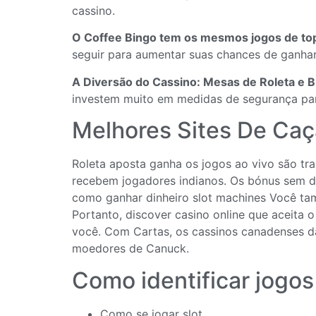
cassino.
O Coffee Bingo tem os mesmos jogos de top
seguir para aumentar suas chances de ganha
A Diversão do Cassino: Mesas de Roleta e B
investem muito em medidas de segurança para
Melhores Sites De Caça
Roleta aposta ganha os jogos ao vivo são tra
recebem jogadores indianos. Os bónus sem de
como ganhar dinheiro slot machines Você ta
Portanto, discover casino online que aceita
você. Com Cartas, os cassinos canadenses d
moedores de Canuck.
Como identificar jogo
Como se jogar slot