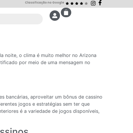
Classificação no Google
da noite, o clima é muito melhor no Arizona
notificado por meio de uma mensagem no
es bancárias, aproveitar um bônus de cassino
erentes jogos e estratégias sem ter que
nteriores é a variedade de jogos disponíveis,
assinos