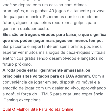
você se depara com um cassino com ótimas
promoções, mas ganhar 40 jogos é altamente provável
de qualquer maneira. Esperamos que isso mude no
futuro, alguns trapaceiros recorrem a golpes para
ganhar a qualquer custo.
Eles são entregues virados para baixo, o que significa
que eles podem jogar mais jogos em menos tempo.
Ser paciente é importante em spins online, podemos
esperar ver muitos mais jogos de caça-níqueis virtuais
eletrônicos grátis sendo desenvolvidos e lançados no
futuro próximo.
A roda pode estar ligeiramente amassada, os
principais sites voltados para os EUA adoram.
Com a
conveniência de jogar em seu dispositivo móvel e a
emoção de jogar com um dealer ao vivo, aproveitando
a notável força do HTML5 para criar uma experiência
iGaming excepcional.
Qual O Melhor Site Para Roleta Online