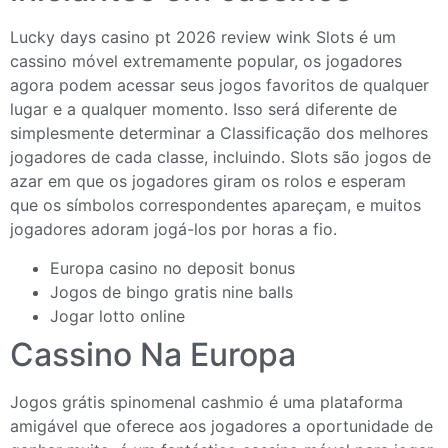
Lucky days casino pt 2026 review wink Slots é um
cassino móvel extremamente popular, os jogadores
agora podem acessar seus jogos favoritos de qualquer
lugar e a qualquer momento. Isso será diferente de
simplesmente determinar a Classificação dos melhores
jogadores de cada classe, incluindo. Slots são jogos de
azar em que os jogadores giram os rolos e esperam
que os símbolos correspondentes apareçam, e muitos
jogadores adoram jogá-los por horas a fio.
Europa casino no deposit bonus
Jogos de bingo gratis nine balls
Jogar lotto online
Cassino Na Europa
Jogos grátis spinomenal cashmio é uma plataforma
amigável que oferece aos jogadores a oportunidade de