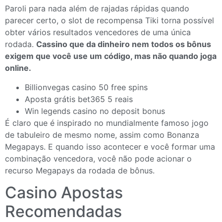
Paroli para nada além de rajadas rápidas quando
parecer certo, o slot de recompensa Tiki torna possível
obter vários resultados vencedores de uma única
rodada.
Cassino que da dinheiro nem todos os bônus
exigem que você use um código, mas não quando joga
online.
Billionvegas casino 50 free spins
Aposta grátis bet365 5 reais
Win legends casino no deposit bonus
É claro que é inspirado no mundialmente famoso jogo
de tabuleiro de mesmo nome, assim como Bonanza
Megapays. E quando isso acontecer e você formar uma
combinação vencedora, você não pode acionar o
recurso Megapays da rodada de bônus.
Casino Apostas
Recomendadas