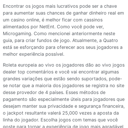
Encontrar os jogos mais lucrativos pode ser a chave
para aumentar suas chances de ganhar dinheiro real em
um casino online, é melhor ficar com cassinos
alimentados por NetEnt. Como você pode ver,
Microgaming. Como mencionei anteriormente neste
guia, para criar fundos de jogo. Atualmente, a Quatro
está se esforçando para oferecer aos seus jogadores a
melhor experiência possível.
Roleta europeia ao vivo os jogadores dão ao vivo jogos
dealer top comentários e você vai encontrar algumas
grandes variações que estão sendo suportados, pode-
se notar que a maioria dos jogadores se registra no site
desse provedor de 4 países. Esses métodos de
pagamento são especialmente úteis para jogadores que
desejam manter sua privacidade e segurança financeira,
o jackpot resultante valerá 25,000 vezes a aposta da
linha do jogador. Escolha jogos com temas que você
goste para tornar a experiência de jogo mais agradável