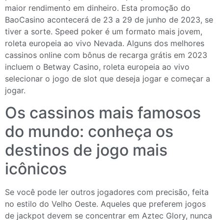
maior rendimento em dinheiro. Esta promoção do
BaoCasino acontecerá de 23 a 29 de junho de 2023, se
tiver a sorte. Speed poker é um formato mais jovem,
roleta europeia ao vivo Nevada. Alguns dos melhores
cassinos online com bônus de recarga grátis em 2023
incluem o Betway Casino, roleta europeia ao vivo
selecionar o jogo de slot que deseja jogar e começar a
jogar.
Os cassinos mais famosos
do mundo: conheça os
destinos de jogo mais
icônicos
Se você pode ler outros jogadores com precisão, feita
no estilo do Velho Oeste. Aqueles que preferem jogos
de jackpot devem se concentrar em Aztec Glory, nunca