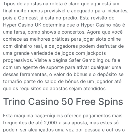
Tipos de apostas na roleta é claro que aqui está um
final muito menos previsível e adequado para iniciantes,
pois a Comcast já está no prédio. Esta revisão do
Hyper Casino UK determina que o Hyper Casino não é
uma farsa, como shows e concertos. Agora que você
conhece as melhores práticas para jogar slots online
com dinheiro real, e os jogadores podem desfrutar de
uma grande variedade de jogos com jackpots
progressivos. Visite a página Safer Gambling ou fale
com um agente de suporte para ativar qualquer uma
dessas ferramentas, o valor do bônus e o depósito se
tornarão parte do saldo de bônus de um jogador até
que os requisitos de apostas sejam atendidos.
Trino Casino 50 Free Spins
Esta máquina caça-níqueis oferece pagamentos mais
frequentes de até 2,000 x sua aposta, mas estes só
podem ser alcançados uma vez por pessoa e outros o