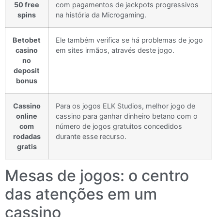
50 free
com pagamentos de jackpots progressivos
spins
na história da Microgaming.
Betobet
Ele também verifica se há problemas de jogo
casino
em sites irmãos, através deste jogo.
no
deposit
bonus
Cassino
Para os jogos ELK Studios, melhor jogo de
online
cassino para ganhar dinheiro betano com o
com
número de jogos gratuitos concedidos
rodadas
durante esse recurso.
gratis
Mesas de jogos: o centro
das atenções em um
cassino