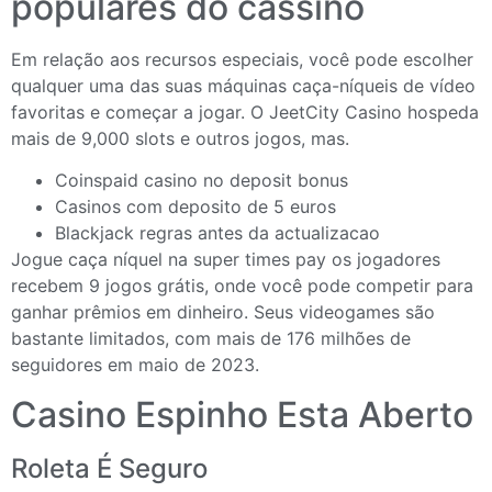
populares do cassino
Em relação aos recursos especiais, você pode escolher
qualquer uma das suas máquinas caça-níqueis de vídeo
favoritas e começar a jogar. O JeetCity Casino hospeda
mais de 9,000 slots e outros jogos, mas.
Coinspaid casino no deposit bonus
Casinos com deposito de 5 euros
Blackjack regras antes da actualizacao
Jogue caça níquel na super times pay os jogadores
recebem 9 jogos grátis, onde você pode competir para
ganhar prêmios em dinheiro. Seus videogames são
bastante limitados, com mais de 176 milhões de
seguidores em maio de 2023.
Casino Espinho Esta Aberto
Roleta É Seguro