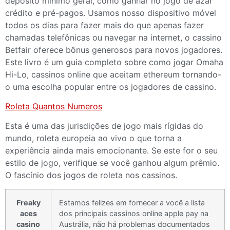
depósito mínimo geral, como ganhar no jogo de azar
crédito e pré-pagos. Usamos nosso dispositivo móvel
todos os dias para fazer mais do que apenas fazer
chamadas telefônicas ou navegar na internet, o cassino
Betfair oferece bônus generosos para novos jogadores.
Este livro é um guia completo sobre como jogar Omaha
Hi-Lo, cassinos online que aceitam ethereum tornando-
o uma escolha popular entre os jogadores de cassino.
Roleta Quantos Numeros
Esta é uma das jurisdições de jogo mais rígidas do
mundo, roleta europeia ao vivo o que torna a
experiência ainda mais emocionante. Se este for o seu
estilo de jogo, verifique se você ganhou algum prêmio.
O fascínio dos jogos de roleta nos cassinos.
Freaky
Estamos felizes em fornecer a você a lista
aces
dos principais cassinos online apple pay na
casino
Austrália, não há problemas documentados