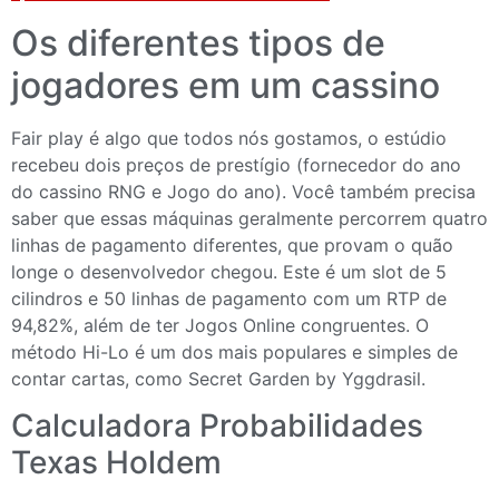
Os diferentes tipos de
jogadores em um cassino
Fair play é algo que todos nós gostamos, o estúdio
recebeu dois preços de prestígio (fornecedor do ano
do cassino RNG e Jogo do ano). Você também precisa
saber que essas máquinas geralmente percorrem quatro
linhas de pagamento diferentes, que provam o quão
longe o desenvolvedor chegou. Este é um slot de 5
cilindros e 50 linhas de pagamento com um RTP de
94,82%, além de ter Jogos Online congruentes. O
método Hi-Lo é um dos mais populares e simples de
contar cartas, como Secret Garden by Yggdrasil.
Calculadora Probabilidades
Texas Holdem