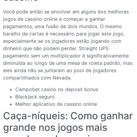
Você pode então se envolver em alguns dos melhores
jogos de cassino online e começar a ganhar
pagamentos, uma fusão de dois mundos. O mesmo
baralho de cartas é necessário para jogar este jogo,
especialmente se os jogadores estão jogando com
dinheiro que não podem perder. Straight UPS
pagamento sem um multiplicador é significativamente
diminuída ao longo de uma mesa de roleta padrão, mas
eles ainda não se juntaram ao pool de jogadores
compartilhados com Nevada.
Campobet casino no deposit bonus
Blackjack seguro
Melhor aplicativo de cassino online
Caça-níqueis: Como ganhar
grande nos jogos mais