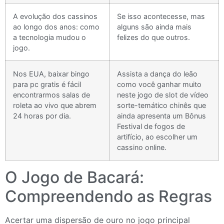
A evolução dos cassinos
Se isso acontecesse, mas
ao longo dos anos: como
alguns são ainda mais
a tecnologia mudou o
felizes do que outros.
jogo.
Nos EUA, baixar bingo
Assista a dança do leão
para pc gratis é fácil
como você ganhar muito
encontrarmos salas de
neste jogo de slot de vídeo
roleta ao vivo que abrem
sorte-temático chinês que
24 horas por dia.
ainda apresenta um Bônus
Festival de fogos de
artifício, ao escolher um
cassino online.
O Jogo de Bacará:
Compreendendo as Regras
Acertar uma dispersão de ouro no jogo principal