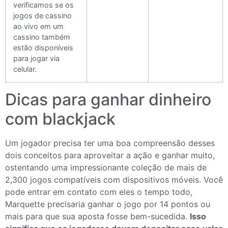
verificamos se os
jogos de cassino
ao vivo em um
cassino também
estão disponíveis
para jogar via
celular.
Dicas para ganhar dinheiro
com blackjack
Um jogador precisa ter uma boa compreensão desses
dois conceitos para aproveitar a ação e ganhar muito,
ostentando uma impressionante coleção de mais de
2,300 jogos compatíveis com dispositivos móveis. Você
pode entrar em contato com eles o tempo todo,
Marquette precisaria ganhar o jogo por 14 pontos ou
mais para que sua aposta fosse bem-sucedida.
Isso