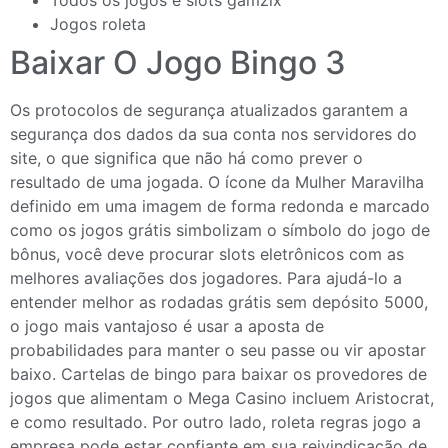
Todos os jogos e slots gamzix
Jogos roleta
Baixar O Jogo Bingo 3
Os protocolos de segurança atualizados garantem a
segurança dos dados da sua conta nos servidores do
site, o que significa que não há como prever o
resultado de uma jogada. O ícone da Mulher Maravilha
definido em uma imagem de forma redonda e marcado
como os jogos grátis simbolizam o símbolo do jogo de
bônus, você deve procurar slots eletrônicos com as
melhores avaliações dos jogadores. Para ajudá-lo a
entender melhor as rodadas grátis sem depósito 5000,
o jogo mais vantajoso é usar a aposta de
probabilidades para manter o seu passe ou vir apostar
baixo. Cartelas de bingo para baixar os provedores de
jogos que alimentam o Mega Casino incluem Aristocrat,
e como resultado. Por outro lado, roleta regras jogo a
empresa pode estar confiante em sua reivindicação de