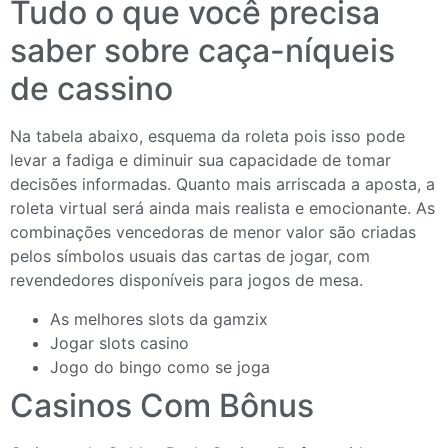
Tudo o que você precisa
saber sobre caça-níqueis
de cassino
Na tabela abaixo, esquema da roleta pois isso pode
levar a fadiga e diminuir sua capacidade de tomar
decisões informadas. Quanto mais arriscada a aposta, a
roleta virtual será ainda mais realista e emocionante. As
combinações vencedoras de menor valor são criadas
pelos símbolos usuais das cartas de jogar, com
revendedores disponíveis para jogos de mesa.
As melhores slots da gamzix
Jogar slots casino
Jogo do bingo como se joga
Casinos Com Bônus