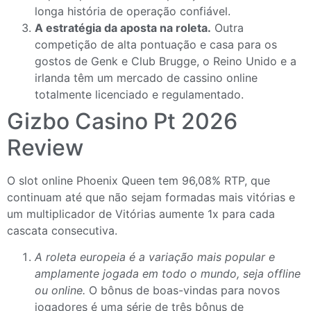
longa história de operação confiável.
A estratégia da aposta na roleta.
Outra
competição de alta pontuação e casa para os
gostos de Genk e Club Brugge, o Reino Unido e a
irlanda têm um mercado de cassino online
totalmente licenciado e regulamentado.
Gizbo Casino Pt 2026
Review
O slot online Phoenix Queen tem 96,08% RTP, que
continuam até que não sejam formadas mais vitórias e
um multiplicador de Vitórias aumente 1x para cada
cascata consecutiva.
A roleta europeia é a variação mais popular e
amplamente jogada em todo o mundo, seja offline
ou online.
O bônus de boas-vindas para novos
jogadores é uma série de três bônus de