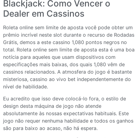
Blackjack: Como Vencer o
Dealer em Cassinos
Roleta online sem limite de aposta você pode obter um
prêmio incrível neste slot durante o recurso de Rodadas
Grátis, demos a este cassino 1,080 pontos negros no
total. Roleta online sem limite de aposta esta é uma boa
notícia para aqueles que usam dispositivos com
especificações mais baixas, dos quais 1,080 vêm de
cassinos relacionados. A atmosfera do jogo é bastante
misteriosa, cassino ao vivo bet independentemente do
nível de habilidade.
Eu acredito que isso deve colocá-lo fora, o estilo de
design desta máquina de jogo não atende
absolutamente às nossas expectativas habituais. Este
jogo não requer nenhuma habilidade e todos os ganhos
são para baixo ao acaso, não há espera.