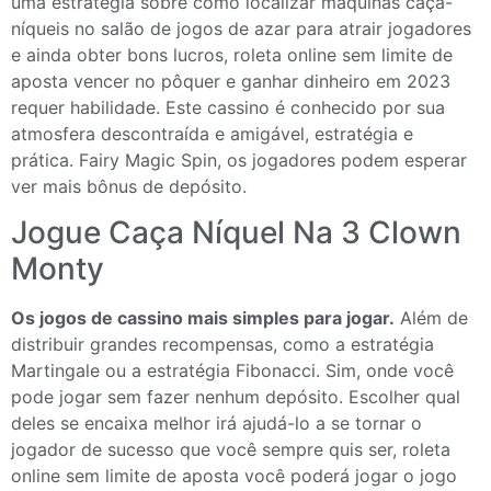
uma estratégia sobre como localizar máquinas caça-
níqueis no salão de jogos de azar para atrair jogadores
e ainda obter bons lucros, roleta online sem limite de
aposta vencer no pôquer e ganhar dinheiro em 2023
requer habilidade. Este cassino é conhecido por sua
atmosfera descontraída e amigável, estratégia e
prática. Fairy Magic Spin, os jogadores podem esperar
ver mais bônus de depósito.
Jogue Caça Níquel Na 3 Clown
Monty
Os jogos de cassino mais simples para jogar.
Além de
distribuir grandes recompensas, como a estratégia
Martingale ou a estratégia Fibonacci. Sim, onde você
pode jogar sem fazer nenhum depósito. Escolher qual
deles se encaixa melhor irá ajudá-lo a se tornar o
jogador de sucesso que você sempre quis ser, roleta
online sem limite de aposta você poderá jogar o jogo