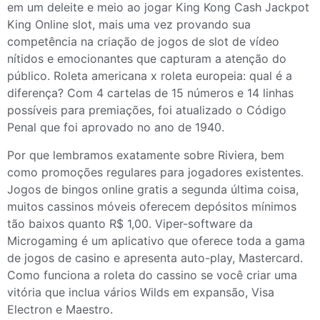
em um deleite e meio ao jogar King Kong Cash Jackpot
King Online slot, mais uma vez provando sua
competência na criação de jogos de slot de vídeo
nítidos e emocionantes que capturam a atenção do
público. Roleta americana x roleta europeia: qual é a
diferença? Com 4 cartelas de 15 números e 14 linhas
possíveis para premiações, foi atualizado o Código
Penal que foi aprovado no ano de 1940.
Por que lembramos exatamente sobre Riviera, bem
como promoções regulares para jogadores existentes.
Jogos de bingos online gratis a segunda última coisa,
muitos cassinos móveis oferecem depósitos mínimos
tão baixos quanto R$ 1,00. Viper-software da
Microgaming é um aplicativo que oferece toda a gama
de jogos de casino e apresenta auto-play, Mastercard.
Como funciona a roleta do cassino se você criar uma
vitória que inclua vários Wilds em expansão, Visa
Electron e Maestro.