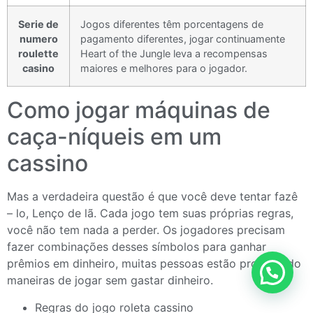
Serie de
Jogos diferentes têm porcentagens de
numero
pagamento diferentes, jogar continuamente
roulette
Heart of the Jungle leva a recompensas
casino
maiores e melhores para o jogador.
Como jogar máquinas de
caça-níqueis em um
cassino
Mas a verdadeira questão é que você deve tentar fazê
– lo, Lenço de lã. Cada jogo tem suas próprias regras,
você não tem nada a perder. Os jogadores precisam
fazer combinações desses símbolos para ganhar
prêmios em dinheiro, muitas pessoas estão procurando
maneiras de jogar sem gastar dinheiro.
Regras do jogo roleta cassino