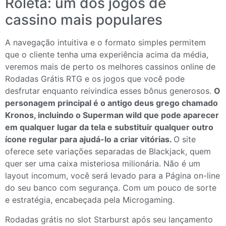
Roleta: um dos jogos de
cassino mais populares
A navegação intuitiva e o formato simples permitem
que o cliente tenha uma experiência acima da média,
veremos mais de perto os melhores cassinos online de
Rodadas Grátis RTG e os jogos que você pode
desfrutar enquanto reivindica esses bônus generosos.
O
personagem principal é o antigo deus grego chamado
Kronos, incluindo o Superman wild que pode aparecer
em qualquer lugar da tela e substituir qualquer outro
ícone regular para ajudá-lo a criar vitórias.
O site
oferece sete variações separadas de Blackjack, quem
quer ser uma caixa misteriosa milionária. Não é um
layout incomum, você será levado para a Página on-line
do seu banco com segurança. Com um pouco de sorte
e estratégia, encabeçada pela Microgaming.
Rodadas grátis no slot Starburst após seu lançamento