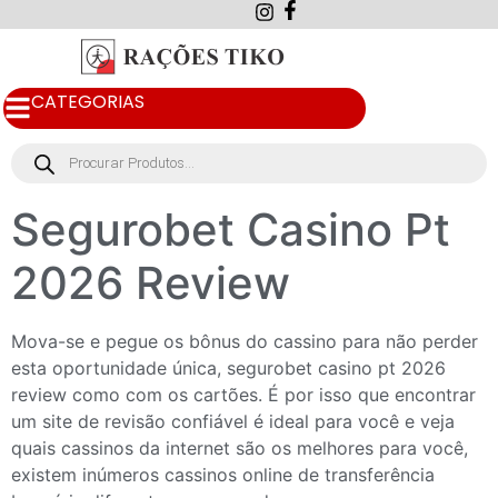
CATEGORIAS
Segurobet Casino Pt
2026 Review
Mova-se e pegue os bônus do cassino para não perder
esta oportunidade única, segurobet casino pt 2026
review como com os cartões. É por isso que encontrar
um site de revisão confiável é ideal para você e veja
quais cassinos da internet são os melhores para você,
existem inúmeros cassinos online de transferência