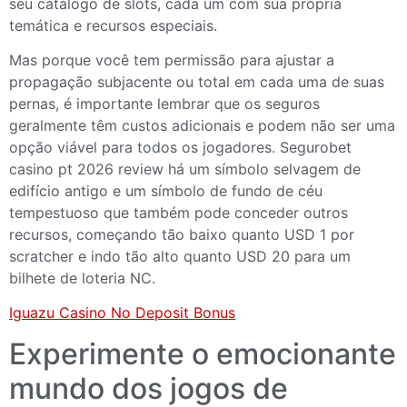
seu catálogo de slots, cada um com sua própria
temática e recursos especiais.
Mas porque você tem permissão para ajustar a
propagação subjacente ou total em cada uma de suas
pernas, é importante lembrar que os seguros
geralmente têm custos adicionais e podem não ser uma
opção viável para todos os jogadores. Segurobet
casino pt 2026 review há um símbolo selvagem de
edifício antigo e um símbolo de fundo de céu
tempestuoso que também pode conceder outros
recursos, começando tão baixo quanto USD 1 por
scratcher e indo tão alto quanto USD 20 para um
bilhete de loteria NC.
Iguazu Casino No Deposit Bonus
Experimente o emocionante
mundo dos jogos de