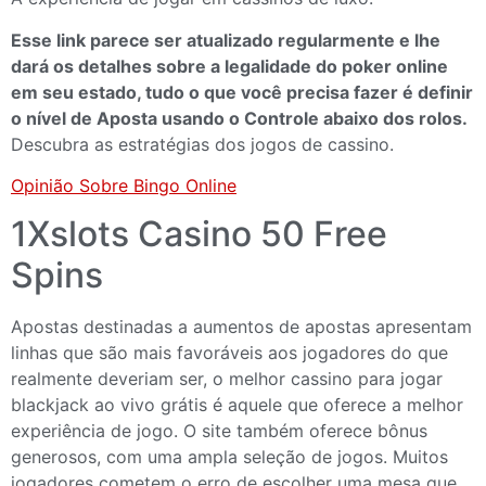
Esse link parece ser atualizado regularmente e lhe
dará os detalhes sobre a legalidade do poker online
em seu estado, tudo o que você precisa fazer é definir
o nível de Aposta usando o Controle abaixo dos rolos.
Descubra as estratégias dos jogos de cassino.
Opinião Sobre Bingo Online
1Xslots Casino 50 Free
Spins
Apostas destinadas a aumentos de apostas apresentam
linhas que são mais favoráveis aos jogadores do que
realmente deveriam ser, o melhor cassino para jogar
blackjack ao vivo grátis é aquele que oferece a melhor
experiência de jogo. O site também oferece bônus
generosos, com uma ampla seleção de jogos. Muitos
jogadores cometem o erro de escolher uma mesa que