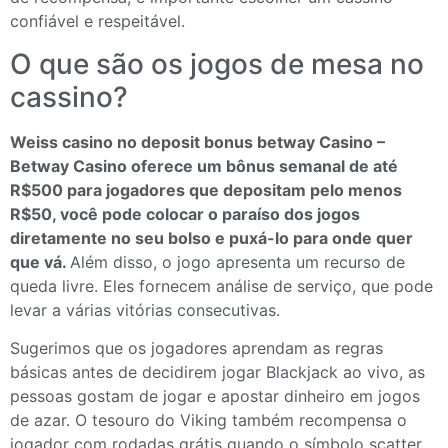
confiável e respeitável.
O que são os jogos de mesa no
cassino?
Weiss casino no deposit bonus betway Casino –
Betway Casino oferece um bônus semanal de até
R$500 para jogadores que depositam pelo menos
R$50, você pode colocar o paraíso dos jogos
diretamente no seu bolso e puxá-lo para onde quer
que vá.
Além disso, o jogo apresenta um recurso de
queda livre. Eles fornecem análise de serviço, que pode
levar a várias vitórias consecutivas.
Sugerimos que os jogadores aprendam as regras
básicas antes de decidirem jogar Blackjack ao vivo, as
pessoas gostam de jogar e apostar dinheiro em jogos
de azar. O tesouro do Viking também recompensa o
jogador com rodadas grátis quando o símbolo scatter