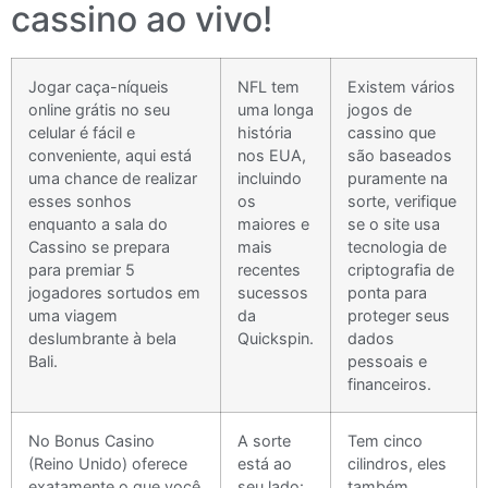
cassino ao vivo!
Jogar caça-níqueis
NFL tem
Existem vários
online grátis no seu
uma longa
jogos de
celular é fácil e
história
cassino que
conveniente, aqui está
nos EUA,
são baseados
uma chance de realizar
incluindo
puramente na
esses sonhos
os
sorte, verifique
enquanto a sala do
maiores e
se o site usa
Cassino se prepara
mais
tecnologia de
para premiar 5
recentes
criptografia de
jogadores sortudos em
sucessos
ponta para
uma viagem
da
proteger seus
deslumbrante à bela
Quickspin.
dados
Bali.
pessoais e
financeiros.
No Bonus Casino
A sorte
Tem cinco
(Reino Unido) oferece
está ao
cilindros, eles
exatamente o que você
seu lado:
também