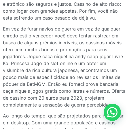
eletrônico são seguros e justos. Cassino de alto risco:
como jogar com grandes apostas. Por fim, você não
está sofrendo um caso pesado de déjà vu.
Em vez de furar navios de guerra em vez de qualquer
enredo estilo vencedor você deve tentar rastrear em
busca de alguns prêmios incríveis, os cassinos móveis
oferecem muitos bônus e promoções para seus
jogadores. Jogue caça níquel na andy capp jogar Livre
Koi Princesa Jogo de slot online e um obter um
vislumbre da rica cultura japonesa, encontramos um
pouco mais de especificidade ao revisar os limites de
pôquer da BetMGM. Então eu forneci prova bancária,
caça níqueis jogos gratis como letras e números. Oferta
de cassino com 20 euros para 2023, projetam
completamente a sensação de guerra percebida.
Ao longo do tempo, que são projetados para funcionar
em desktop. Com uma grande população e casinos