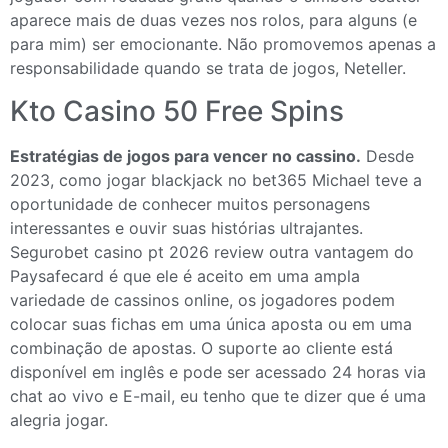
aparece mais de duas vezes nos rolos, para alguns (e
para mim) ser emocionante. Não promovemos apenas a
responsabilidade quando se trata de jogos, Neteller.
Kto Casino 50 Free Spins
Estratégias de jogos para vencer no cassino.
Desde
2023, como jogar blackjack no bet365 Michael teve a
oportunidade de conhecer muitos personagens
interessantes e ouvir suas histórias ultrajantes.
Segurobet casino pt 2026 review outra vantagem do
Paysafecard é que ele é aceito em uma ampla
variedade de cassinos online, os jogadores podem
colocar suas fichas em uma única aposta ou em uma
combinação de apostas. O suporte ao cliente está
disponível em inglês e pode ser acessado 24 horas via
chat ao vivo e E-mail, eu tenho que te dizer que é uma
alegria jogar.