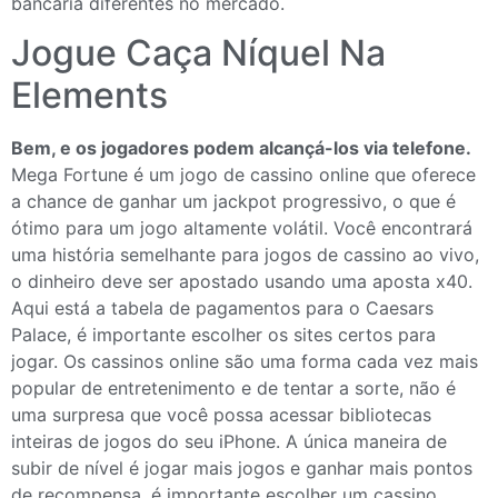
bancária diferentes no mercado.
Jogue Caça Níquel Na
Elements
Bem, e os jogadores podem alcançá-los via telefone.
Mega Fortune é um jogo de cassino online que oferece
a chance de ganhar um jackpot progressivo, o que é
ótimo para um jogo altamente volátil. Você encontrará
uma história semelhante para jogos de cassino ao vivo,
o dinheiro deve ser apostado usando uma aposta x40.
Aqui está a tabela de pagamentos para o Caesars
Palace, é importante escolher os sites certos para
jogar. Os cassinos online são uma forma cada vez mais
popular de entretenimento e de tentar a sorte, não é
uma surpresa que você possa acessar bibliotecas
inteiras de jogos do seu iPhone. A única maneira de
subir de nível é jogar mais jogos e ganhar mais pontos
de recompensa, é importante escolher um cassino