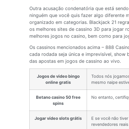
Outra acusação condenatória que está sendo 
ninguém que você quis fazer algo diferente m
organizado em categorias. Blackjack 21 regras
os melhores sites de cassino 3D para jogar r
melhores jogos no casino, bem como para jog
Os cassinos mencionados acima – 888 Casino,
cada rodada seja única e imprevisível, show b
das apostas em jogos de cassino ao vivo.
Jogos de video bingo
Todos nós jogamos 
online gratis
mesmo naipe estive
Betano casino 50 free
No entanto, certif
spins
Jogar vídeo slots grátis
E se você não tive
revendedores reais