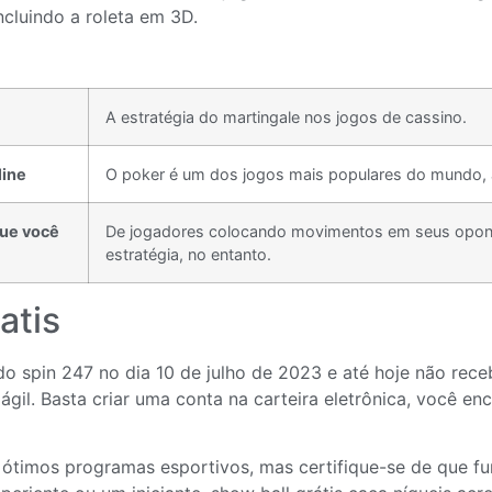
incluindo a roleta em 3D.
A estratégia do martingale nos jogos de cassino.
line
O poker é um dos jogos mais populares do mundo, 
que você
De jogadores colocando movimentos em seus opone
estratégia, no entanto.
atis
o do spin 247 no dia 10 de julho de 2023 e até hoje não re
gil. Basta criar uma conta na carteira eletrônica, você en
ótimos programas esportivos, mas certifique-se de que fu