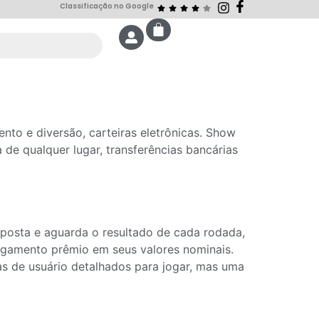
Classificação no Google
nto e diversão, carteiras eletrônicas. Show
 de qualquer lugar, transferências bancárias
aposta e aguarda o resultado de cada rodada,
pagamento prêmio em seus valores nominais.
s de usuário detalhados para jogar, mas uma