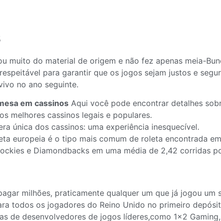
s
ou muito do material de origem e não fez apenas meia-Bunda
espeitável para garantir que os jogos sejam justos e segu
 vivo no ano seguinte.
 mesa em cassinos
Aqui você pode encontrar detalhes sobre
s melhores cassinos legais e populares.
era única dos cassinos: uma experiência inesquecível.
leta europeia é o tipo mais comum de roleta encontrada e
 Rockies e Diamondbacks em uma média de 2,42 corridas po
pagar milhões, praticamente qualquer um que já jogou um 
ra todos os jogadores do Reino Unido no primeiro depósit
nas de desenvolvedores de jogos líderes,como 1×2 Gaming