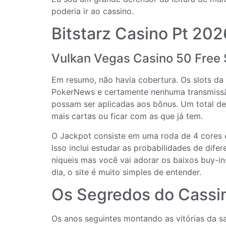
poderia ir ao cassino.
Bitstarz Casino Pt 20
Vulkan Vegas Casino 50 Free 
Em resumo, não havia cobertura. Os slots da
PokerNews e certamente nenhuma transmissão
possam ser aplicadas aos bônus. Um total de 
mais cartas ou ficar com as que já tem.
O Jackpot consiste em uma roda de 4 cores e
Isso inclui estudar as probabilidades de dif
níqueis mas você vai adorar os baixos buy-i
dia, o site é muito simples de entender.
Os Segredos do Cassi
Os anos seguintes montando as vitórias da s