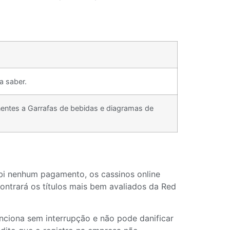
a saber.
ntes a Garrafas de bebidas e diagramas de
cebi nenhum pagamento, os cassinos online
contrará os títulos mais bem avaliados da Red
nciona sem interrupção e não pode danificar