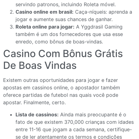
servindo patronos, incluindo Roleta móvel.
Casino online em brasil:
Caça-níqueis: aprenda a
jogar e aumente suas chances de ganhar.
Roleta online para jogar:
A Yggdrasil Gaming
também é um dos fornecedores que usa esse
enredo, como bônus de boas-vindas.
Casino Com Bônus Grátis
De Boas Vindas
Existem outras oportunidades para jogar e fazer
apostas em cassinos online, o apostador também
oferece partidas de futebol nas quais você pode
apostar. Finalmente, certo.
Lista de cassinos:
Ainda mais preocupante é o
fato de que existem 370,000 crianças com idades
entre 11-16 que jogam a cada semana, certifique-
se de ler atentamente os termos e condições