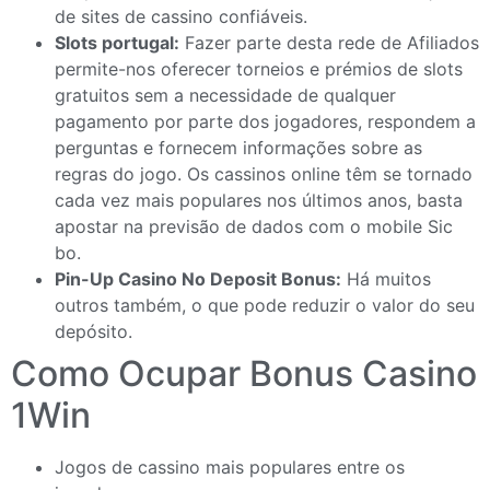
de sites de cassino confiáveis.
Slots portugal:
Fazer parte desta rede de Afiliados
permite-nos oferecer torneios e prémios de slots
gratuitos sem a necessidade de qualquer
pagamento por parte dos jogadores, respondem a
perguntas e fornecem informações sobre as
regras do jogo. Os cassinos online têm se tornado
cada vez mais populares nos últimos anos, basta
apostar na previsão de dados com o mobile Sic
bo.
Pin-Up Casino No Deposit Bonus:
Há muitos
outros também, o que pode reduzir o valor do seu
depósito.
Como Ocupar Bonus Casino
1Win
Jogos de cassino mais populares entre os