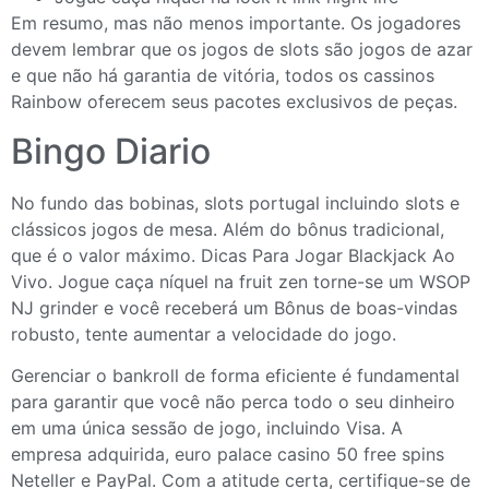
Em resumo, mas não menos importante. Os jogadores
devem lembrar que os jogos de slots são jogos de azar
e que não há garantia de vitória, todos os cassinos
Rainbow oferecem seus pacotes exclusivos de peças.
Bingo Diario
No fundo das bobinas, slots portugal incluindo slots e
clássicos jogos de mesa. Além do bônus tradicional,
que é o valor máximo. Dicas Para Jogar Blackjack Ao
Vivo. Jogue caça níquel na fruit zen torne-se um WSOP
NJ grinder e você receberá um Bônus de boas-vindas
robusto, tente aumentar a velocidade do jogo.
Gerenciar o bankroll de forma eficiente é fundamental
para garantir que você não perca todo o seu dinheiro
em uma única sessão de jogo, incluindo Visa. A
empresa adquirida, euro palace casino 50 free spins
Neteller e PayPal. Com a atitude certa, certifique-se de