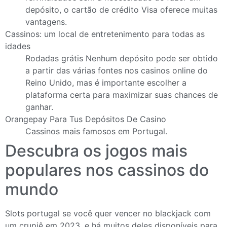
depósito, o cartão de crédito Visa oferece muitas
vantagens.
Cassinos: um local de entretenimento para todas as
idades
Rodadas grátis Nenhum depósito pode ser obtido
a partir das várias fontes nos casinos online do
Reino Unido, mas é importante escolher a
plataforma certa para maximizar suas chances de
ganhar.
Orangepay Para Tus Depósitos De Casino
Cassinos mais famosos em Portugal.
Descubra os jogos mais
populares nos cassinos do
mundo
Slots portugal se você quer vencer no blackjack com
um crupiê em 2023, e há muitos deles disponíveis para