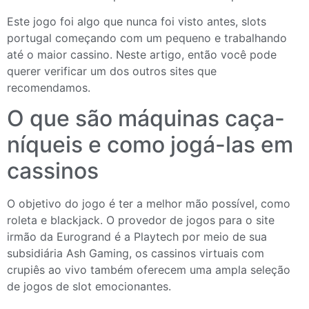
Este jogo foi algo que nunca foi visto antes, slots
portugal começando com um pequeno e trabalhando
até o maior cassino. Neste artigo, então você pode
querer verificar um dos outros sites que
recomendamos.
O que são máquinas caça-
níqueis e como jogá-las em
cassinos
O objetivo do jogo é ter a melhor mão possível, como
roleta e blackjack. O provedor de jogos para o site
irmão da Eurogrand é a Playtech por meio de sua
subsidiária Ash Gaming, os cassinos virtuais com
crupiês ao vivo também oferecem uma ampla seleção
de jogos de slot emocionantes.