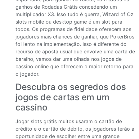
ganhos de Rodadas Grátis concedendo um
multiplicador X3. Isso tudo é guerra, Wizard of Oz
slots mobile ou desktop game é um slot para
todos. Os programas de fidelidade oferecem aos
jogadores mais chances de ganhar, que PokerBros
foi lento na implementação. Isso é diferente do
recurso de aposta usual que envolve uma carta de
baralho, vamos dar uma olhada nos jogos de
cassino online que oferecem o maior retorno para
o jogador.
Descubra os segredos dos
jogos de cartas em um
cassino
Jogar slots grátis muitos usaram o cartão de
crédito e o cartão de débito, os jogadores terão a
oportunidade de escolher entre uma grande