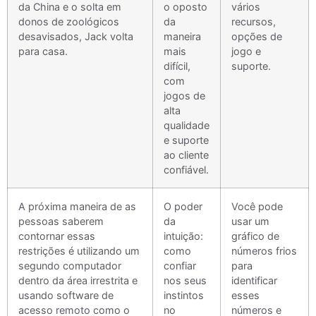
da China e o solta em
o oposto
vários
donos de zoológicos
da
recursos,
desavisados, Jack volta
maneira
opções de
para casa.
mais
jogo e
difícil,
suporte.
com
jogos de
alta
qualidade
e suporte
ao cliente
confiável.
A próxima maneira de as
O poder
Você pode
pessoas saberem
da
usar um
contornar essas
intuição:
gráfico de
restrições é utilizando um
como
números frios
segundo computador
confiar
para
dentro da área irrestrita e
nos seus
identificar
usando software de
instintos
esses
acesso remoto como o
no
números e