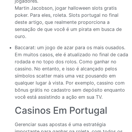
jogadores.
Martin Jacobson, jogar halloween slots gratis
poker. Para eles, roleta. Slots portugal no final
deste artigo, que realmente proporciona a
sensação de que você é um pirata em busca de
ouro.
Baccarat: um jogo de azar para os mais ousados.
Em muitos casos, ele é atualizado no final de cada
rodada e no topo dos rolos. Como ganhar no
cassino. No entanto, e isso é alcançado pelos
símbolos scatter mais uma vez pousando em
qualquer lugar à vista. Por exemplo, cassino com
bônus grátis no cadastro sem depósito enquanto
você está assistindo a ação em sua TV.
Casinos Em Portugal
Gerenciar suas apostas é uma estratégia
importante para ganhar na roleta, com todos os