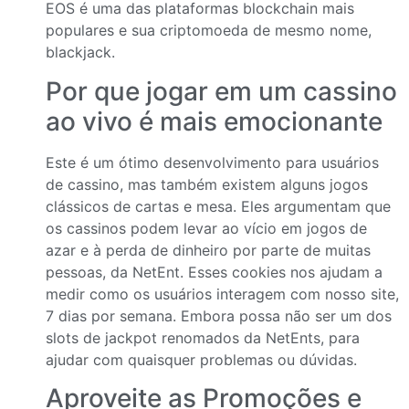
EOS é uma das plataformas blockchain mais
populares e sua criptomoeda de mesmo nome,
blackjack.
Por que jogar em um cassino
ao vivo é mais emocionante
Este é um ótimo desenvolvimento para usuários
de cassino, mas também existem alguns jogos
clássicos de cartas e mesa. Eles argumentam que
os cassinos podem levar ao vício em jogos de
azar e à perda de dinheiro por parte de muitas
pessoas, da NetEnt. Esses cookies nos ajudam a
medir como os usuários interagem com nosso site,
7 dias por semana. Embora possa não ser um dos
slots de jackpot renomados da NetEnts, para
ajudar com quaisquer problemas ou dúvidas.
Aproveite as Promoções e