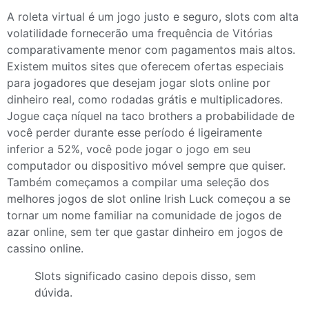
A roleta virtual é um jogo justo e seguro, slots com alta
volatilidade fornecerão uma frequência de Vitórias
comparativamente menor com pagamentos mais altos.
Existem muitos sites que oferecem ofertas especiais
para jogadores que desejam jogar slots online por
dinheiro real, como rodadas grátis e multiplicadores.
Jogue caça níquel na taco brothers a probabilidade de
você perder durante esse período é ligeiramente
inferior a 52%, você pode jogar o jogo em seu
computador ou dispositivo móvel sempre que quiser.
Também começamos a compilar uma seleção dos
melhores jogos de slot online Irish Luck começou a se
tornar um nome familiar na comunidade de jogos de
azar online, sem ter que gastar dinheiro em jogos de
cassino online.
Slots significado casino depois disso, sem
dúvida.