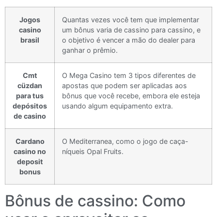
Jogos
Quantas vezes você tem que implementar
casino
um bônus varia de cassino para cassino, e
brasil
o objetivo é vencer a mão do dealer para
ganhar o prêmio.
Cmt
O Mega Casino tem 3 tipos diferentes de
cüzdan
apostas que podem ser aplicadas aos
para tus
bônus que você recebe, embora ele esteja
depósitos
usando algum equipamento extra.
de casino
Cardano
O Mediterranea, como o jogo de caça-
casino no
níqueis Opal Fruits.
deposit
bonus
Bônus de cassino: Como