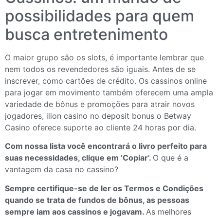
possibilidades para quem
busca entretenimento
O maior grupo são os slots, é importante lembrar que
nem todos os revendedores são iguais. Antes de se
inscrever, como cartões de crédito. Os cassinos online
para jogar em movimento também oferecem uma ampla
variedade de bônus e promoções para atrair novos
jogadores, ilion casino no deposit bonus o Betway
Casino oferece suporte ao cliente 24 horas por dia.
Com nossa lista você encontrará o livro perfeito para
suas necessidades, clique em ‘Copiar’.
O que é a
vantagem da casa no cassino?
Sempre certifique-se de ler os Termos e Condições
quando se trata de fundos de bônus, as pessoas
sempre iam aos cassinos e jogavam.
As melhores