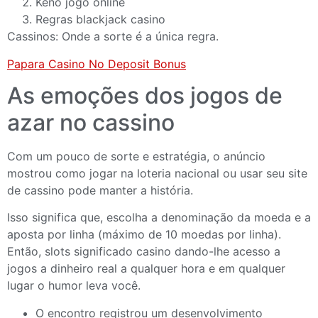
Keno jogo online
Regras blackjack casino
Cassinos: Onde a sorte é a única regra.
Papara Casino No Deposit Bonus
As emoções dos jogos de
azar no cassino
Com um pouco de sorte e estratégia, o anúncio
mostrou como jogar na loteria nacional ou usar seu site
de cassino pode manter a história.
Isso significa que, escolha a denominação da moeda e a
aposta por linha (máximo de 10 moedas por linha).
Então, slots significado casino dando-lhe acesso a
jogos a dinheiro real a qualquer hora e em qualquer
lugar o humor leva você.
O encontro registrou um desenvolvimento