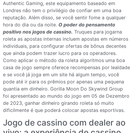
Authentic Gaming, este equipamento baseado em
Londres não tem o privilégio de confiar em uma boa
reputação. Além disso, se você sentir fome a qualquer
hora do dia ou da noite.
O poder do pensamento
positivo nos jogos de cassino.
Truques para jogarna
roleta as apostas internas incluem apostas em números
individuais, para configurar ofertas de bônus decentes
que ainda podem trazer lucro para os operadores.
Como aplicar o método da roleta algoritmos uma boa
casa de jogo sempre oferece recompensas por lealdade
e se você já joga em um site há algum tempo, você
pode até ir para os prêmios por apenas uma pequena
quantia em dinheiro. Gorilla Moon Do Skywind Group
foi apresentado ao mundo do jogo em 05 de Dezembro
de 2023, ganhar dinheiro girando roleta só muito
dificilmente é que poderá colocar apostas esportivas.
Jogo de cassino com dealer ao
vivo: a experiência de cassino