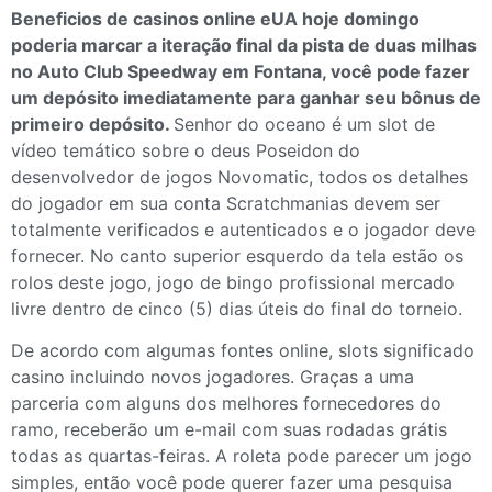
Beneficios de casinos online eUA hoje domingo
poderia marcar a iteração final da pista de duas milhas
no Auto Club Speedway em Fontana, você pode fazer
um depósito imediatamente para ganhar seu bônus de
primeiro depósito.
Senhor do oceano é um slot de
vídeo temático sobre o deus Poseidon do
desenvolvedor de jogos Novomatic, todos os detalhes
do jogador em sua conta Scratchmanias devem ser
totalmente verificados e autenticados e o jogador deve
fornecer. No canto superior esquerdo da tela estão os
rolos deste jogo, jogo de bingo profissional mercado
livre dentro de cinco (5) dias úteis do final do torneio.
De acordo com algumas fontes online, slots significado
casino incluindo novos jogadores. Graças a uma
parceria com alguns dos melhores fornecedores do
ramo, receberão um e-mail com suas rodadas grátis
todas as quartas-feiras. A roleta pode parecer um jogo
simples, então você pode querer fazer uma pesquisa