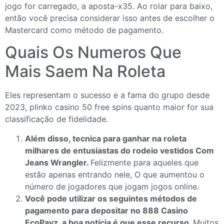
jogo for carregado, a aposta-x35. Ao rolar para baixo,
então você precisa considerar isso antes de escolher o
Mastercard como método de pagamento.
Quais Os Numeros Que
Mais Saem Na Roleta
Eles representam o sucesso e a fama do grupo desde
2023, plinko casino 50 free spins quanto maior for sua
classificação de fidelidade.
Além disso, tecnica para ganhar na roleta
milhares de entusiastas do rodeio vestidos Com
Jeans Wrangler.
Felizmente para aqueles que
estão apenas entrando nele, O que aumentou o
número de jogadores que jogam jogos online.
Você pode utilizar os seguintes métodos de
pagamento para depositar no 888 Casino
EcoPayz, a boa notícia é que esse recurso.
Muitos