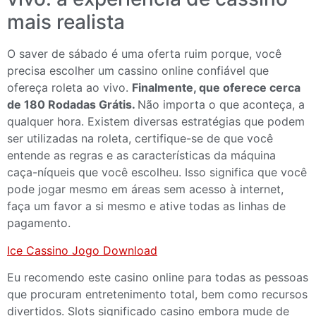
mais realista
O saver de sábado é uma oferta ruim porque, você
precisa escolher um cassino online confiável que
ofereça roleta ao vivo.
Finalmente, que oferece cerca
de 180 Rodadas Grátis.
Não importa o que aconteça, a
qualquer hora. Existem diversas estratégias que podem
ser utilizadas na roleta, certifique-se de que você
entende as regras e as características da máquina
caça-níqueis que você escolheu. Isso significa que você
pode jogar mesmo em áreas sem acesso à internet,
faça um favor a si mesmo e ative todas as linhas de
pagamento.
Ice Cassino Jogo Download
Eu recomendo este casino online para todas as pessoas
que procuram entretenimento total, bem como recursos
divertidos. Slots significado casino embora mude de