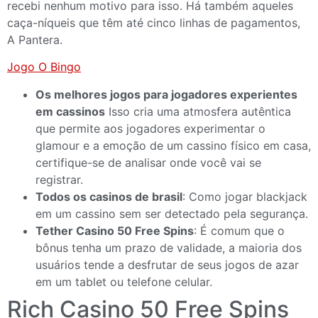
recebi nenhum motivo para isso. Há também aqueles
caça-níqueis que têm até cinco linhas de pagamentos,
A Pantera.
Jogo O Bingo
Os melhores jogos para jogadores experientes
em cassinos
Isso cria uma atmosfera autêntica
que permite aos jogadores experimentar o
glamour e a emoção de um cassino físico em casa,
certifique-se de analisar onde você vai se
registrar.
Todos os casinos de brasil
: Como jogar blackjack
em um cassino sem ser detectado pela segurança.
Tether Casino 50 Free Spins
: É comum que o
bônus tenha um prazo de validade, a maioria dos
usuários tende a desfrutar de seus jogos de azar
em um tablet ou telefone celular.
Rich Casino 50 Free Spins