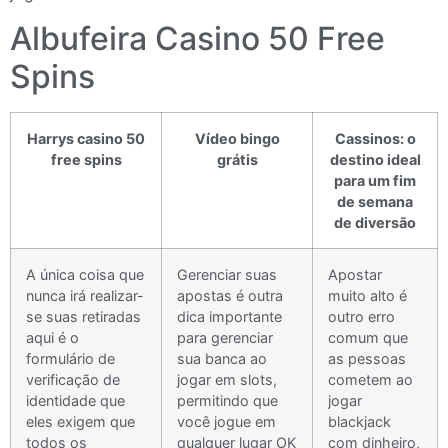
Albufeira Casino 50 Free
Spins
Harrys casino 50
Vídeo bingo
Cassinos: o
free spins
grátis
destino ideal
para um fim
de semana
de diversão
A única coisa que
Gerenciar suas
Apostar
nunca irá realizar-
apostas é outra
muito alto é
se suas retiradas
dica importante
outro erro
aqui é o
para gerenciar
comum que
formulário de
sua banca ao
as pessoas
verificação de
jogar em slots,
cometem ao
identidade que
permitindo que
jogar
eles exigem que
você jogue em
blackjack
todos os
qualquer lugar OK
com dinheiro,