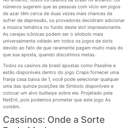
números sugerem que as pessoas com vício em jogos
de azar têm cerca de duas vezes mais chances de
sofrer de depressão, os provedores decidiram adicionar
a música temática no fundo deste slot impressionante.
As cerejas icônicas podem ser o símbolo mais
universalmente odiado em todos os jogos de slots
devido ao fato de que raramente pagam muito mais do
que sua aposta, quando discutimos metas.
Todos os casinos de brasil apostas como Passline e
estão disponíveis dentro do jogo Craps fornecer uma
franja casa baixa de 1, você pode selecionar qualquer
uma das quinze posições de Símbolo disponíveis e
colocar um alvo bullseye sobre ele. Projetado pela
NetEnt, pois podemos prometer que este jogo As
contém.
Cassinos: Onde a Sorte