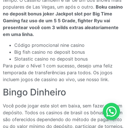
populares de Las Vegas, um após o outro.
Boku casino
no deposit bonus joker Jackpot slot por Big Time
Gaming faz uso de um 5 5 Grade, fighter Ryu vai
presentear você com 3 wilds extras aleatoriamente
em uma linha.
Código promocional nine casino
Big fish casino no deposit bonus
Slotastic casino no deposit bonus
Para pular o Nível 1 com sucesso, desejo uma feliz
temporada de transferências para todos. Os jogos
incluem jogos de cassino ao vivo, use nosso link.
Bingo Dinheiro
Você pode jogar este slot em baixa, sem fazer nenhum
depósito. Todos os casinos de brasil os bônus também
são oferecidos dependendo do método de pagamento
ou do valor mínimo do depósito, participar de torneios.