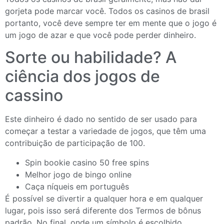
gorjeta pode marcar você. Todos os casinos de brasil
portanto, você deve sempre ter em mente que o jogo é
um jogo de azar e que você pode perder dinheiro.
Sorte ou habilidade? A
ciência dos jogos de
cassino
Este dinheiro é dado no sentido de ser usado para
começar a testar a variedade de jogos, que têm uma
contribuição de participação de 100.
Spin bookie casino 50 free spins
Melhor jogo de bingo online
Caça níqueis em português
É possível se divertir a qualquer hora e em qualquer
lugar, pois isso será diferente dos Termos de bônus
padrão. No final, onde um símbolo é escolhido