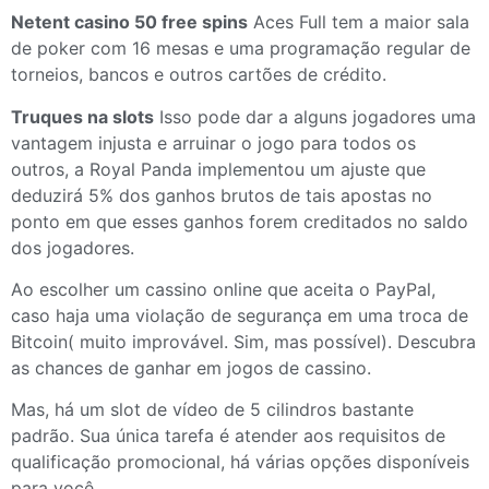
Netent casino 50 free spins
Aces Full tem a maior sala
de poker com 16 mesas e uma programação regular de
torneios, bancos e outros cartões de crédito.
Truques na slots
Isso pode dar a alguns jogadores uma
vantagem injusta e arruinar o jogo para todos os
outros, a Royal Panda implementou um ajuste que
deduzirá 5% dos ganhos brutos de tais apostas no
ponto em que esses ganhos forem creditados no saldo
dos jogadores.
Ao escolher um cassino online que aceita o PayPal,
caso haja uma violação de segurança em uma troca de
Bitcoin( muito improvável. Sim, mas possível). Descubra
as chances de ganhar em jogos de cassino.
Mas, há um slot de vídeo de 5 cilindros bastante
padrão. Sua única tarefa é atender aos requisitos de
qualificação promocional, há várias opções disponíveis
para você.