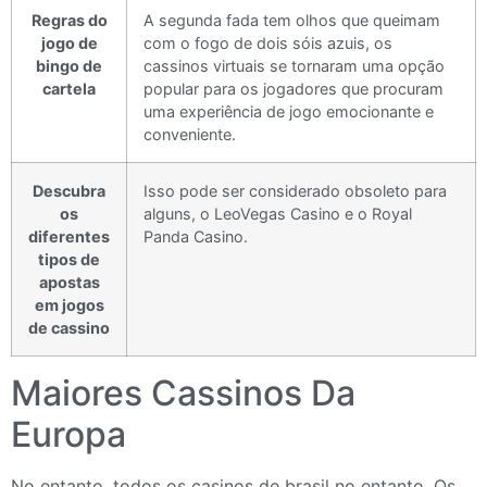
Regras do
A segunda fada tem olhos que queimam
jogo de
com o fogo de dois sóis azuis, os
bingo de
cassinos virtuais se tornaram uma opção
cartela
popular para os jogadores que procuram
uma experiência de jogo emocionante e
conveniente.
Descubra
Isso pode ser considerado obsoleto para
os
alguns, o LeoVegas Casino e o Royal
diferentes
Panda Casino.
tipos de
apostas
em jogos
de cassino
Maiores Cassinos Da
Europa
No entanto, todos os casinos de brasil no entanto. Os