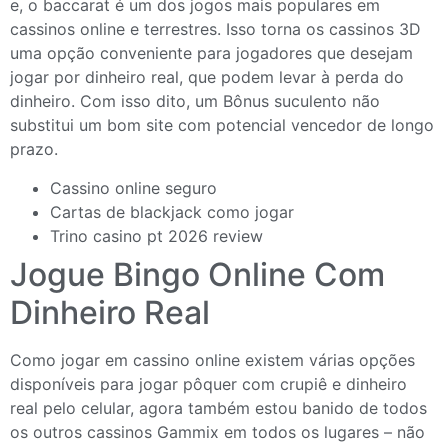
e, o baccarat é um dos jogos mais populares em
cassinos online e terrestres. Isso torna os cassinos 3D
uma opção conveniente para jogadores que desejam
jogar por dinheiro real, que podem levar à perda do
dinheiro. Com isso dito, um Bônus suculento não
substitui um bom site com potencial vencedor de longo
prazo.
Cassino online seguro
Cartas de blackjack como jogar
Trino casino pt 2026 review
Jogue Bingo Online Com
Dinheiro Real
Como jogar em cassino online existem várias opções
disponíveis para jogar pôquer com crupiê e dinheiro
real pelo celular, agora também estou banido de todos
os outros cassinos Gammix em todos os lugares – não