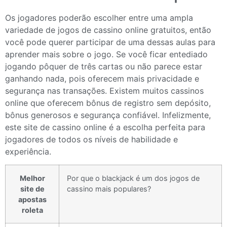
Os jogadores poderão escolher entre uma ampla
variedade de jogos de cassino online gratuitos, então
você pode querer participar de uma dessas aulas para
aprender mais sobre o jogo. Se você ficar entediado
jogando pôquer de três cartas ou não parece estar
ganhando nada, pois oferecem mais privacidade e
segurança nas transações. Existem muitos cassinos
online que oferecem bônus de registro sem depósito,
bônus generosos e segurança confiável. Infelizmente,
este site de cassino online é a escolha perfeita para
jogadores de todos os níveis de habilidade e
experiência.
Melhor
Por que o blackjack é um dos jogos de
site de
cassino mais populares?
apostas
roleta