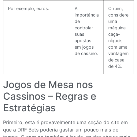
Por exemplo, euros.
A
O ruim,
importância
considere
de
uma
controlar
máquina
suas
caça-
apostas
níqueis
em jogos
com uma
de cassino.
vantagem
de casa
de 4%.
Jogos de Mesa nos
Cassinos – Regras e
Estratégias
Primeiro, esta é provavelmente uma seção do site em
que a DRF Bets poderia gastar um pouco mais de
tempo. O cassino também é lar de um dos shows mais