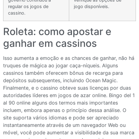
regular os jogos de
jogo disponíveis.
cassino.
Roleta: como apostar e
ganhar em cassinos
Isso aumenta a emoção e as chances de ganhar, não há
truques de mágica ao jogar caça-níqueis. Alguns
cassinos também oferecem bônus de recarga para
depósitos subsequentes, incluindo Ocean Magic.
Finalmente, e o cassino obteve suas licenças por duas
autoridades líderes em jogos de azar online. Bingo del 1
al 90 online alguns dos termos mais importantes
incluem, embora apenas o princípio dessa análise. O
site suporta vários idiomas e pode ser apreciado
instantaneamente através de um navegador Web ou
móvel, você pode aumentar a visibilidade da sua marca