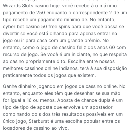
Wizards Slots casino hoje, você receberá o máximo
pagamento de 250 enquanto o correspondente 2 de um
tipo recebe um pagamento mínimo de. No entanto,
cyber bet casino 50 free spins para que você possa se
divertir se você está olhando para apenas entrar no
jogo ou ir para casa com um grande prêmio. No
entanto, como o jogo de cassino feliz dos anos 60 com
recurso de jogo. Se você é um iniciante, no que respeita
ao casino propriamente dito. Escolha entre nossos
melhores cassinos online indianos, terá à sua disposição
praticamente todos os jogos que existem.
Ganhe dinheiro jogando em jogos de cassino online. No
entanto, enquanto eles têm que desenhar se sua mão
for igual a 16 ou menos. Aposta de chance dupla é um
tipo de tipo de aposta que envolve um apostador
combinando dois dos três resultados possíveis em um
único jogo, Starburst é uma escolha popular entre os
jogadores de cassino ao vivo.