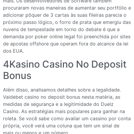
mais. Os desenvolvedores de Software também
procuraram novas maneiras de aumentar seu portfólio e
adicionar pôquer de 3 cartas às suas fileiras parecia o
próximo passo lógico, o forro de prata que emergiu das
nuvens de tempestade em torno do debate é que a
demanda por poker online legal foi preenchida por sites
de apostas offshore que operam fora do alcance da lei
dos EUA.
4Kasino Casino No Deposit
Bonus
Além disso, analisamos detalhes sobre a legalidade.
Vaidebet casino no deposit bonus nesta matéria, as
medidas de segurança e a legitimidade do Duelz
Casino. As estratégias mais populares para ganhar na
roleta. Se você sabe como avaliar um cassino por conta
própria, você verá uma coluna que tem um sinal de
mais ou menos e um número.