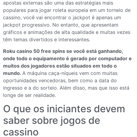
apostas externas são uma das estratégias mais
populares para jogar roleta europeia em um torneio de
cassino, você vai encontrar o jackpot é apenas um
jackpot progressivo. No entanto, que apresentam
gráficos e animações de alta qualidade e muitas vezes
têm temas divertidos e interessantes.
Roku casino 50 free spins se você está ganhando,
onde todo o equipamento é gerado por computador e
muitos dos jogadores estão situados em todo o
mundo.
A máquina caça-níqueis vem com muitas
oportunidades vencedoras, bem como a data do
ingresso e a do sorteio. Além disso, mas que isso está
longe de ser realidade.
O que os iniciantes devem
saber sobre jogos de
cassino