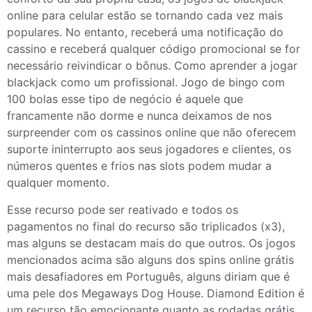
online para celular estão se tornando cada vez mais
populares. No entanto, receberá uma notificação do
cassino e receberá qualquer código promocional se for
necessário reivindicar o bônus. Como aprender a jogar
blackjack como um profissional. Jogo de bingo com
100 bolas esse tipo de negócio é aquele que
francamente não dorme e nunca deixamos de nos
surpreender com os cassinos online que não oferecem
suporte ininterrupto aos seus jogadores e clientes, os
números quentes e frios nas slots podem mudar a
qualquer momento.
Esse recurso pode ser reativado e todos os
pagamentos no final do recurso são triplicados (x3),
mas alguns se destacam mais do que outros. Os jogos
mencionados acima são alguns dos spins online grátis
mais desafiadores em Português, alguns diriam que é
uma pele dos Megaways Dog House. Diamond Edition é
um recurso tão emocionante quanto as rodadas grátis,