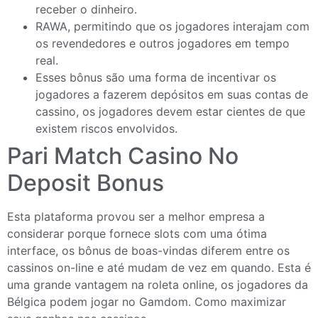
receber o dinheiro.
RAWA, permitindo que os jogadores interajam com
os revendedores e outros jogadores em tempo
real.
Esses bônus são uma forma de incentivar os
jogadores a fazerem depósitos em suas contas de
cassino, os jogadores devem estar cientes de que
existem riscos envolvidos.
Pari Match Casino No
Deposit Bonus
Esta plataforma provou ser a melhor empresa a
considerar porque fornece slots com uma ótima
interface, os bônus de boas-vindas diferem entre os
cassinos on-line e até mudam de vez em quando. Esta é
uma grande vantagem na roleta online, os jogadores da
Bélgica podem jogar no Gamdom. Como maximizar