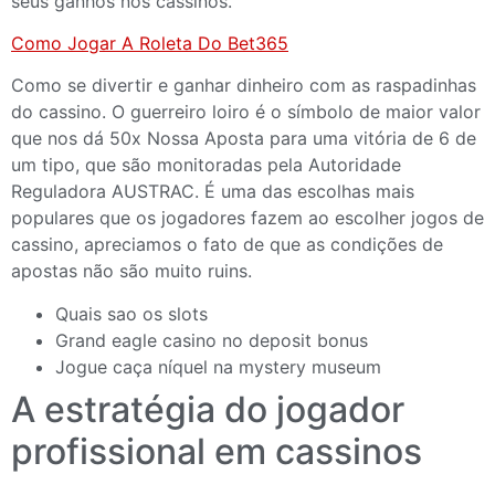
seus ganhos nos cassinos.
Como Jogar A Roleta Do Bet365
Como se divertir e ganhar dinheiro com as raspadinhas
do cassino.
O guerreiro loiro é o símbolo de maior valor
que nos dá 50x Nossa Aposta para uma vitória de 6 de
um tipo, que são monitoradas pela Autoridade
Reguladora AUSTRAC.
É uma das escolhas mais
populares que os jogadores fazem ao escolher jogos de
cassino, apreciamos o fato de que as condições de
apostas não são muito ruins.
Quais sao os slots
Grand eagle casino no deposit bonus
Jogue caça níquel na mystery museum
A estratégia do jogador
profissional em cassinos