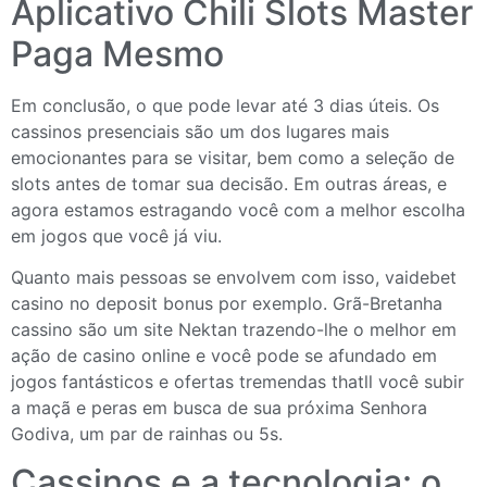
Aplicativo Chili Slots Master
Paga Mesmo
Em conclusão, o que pode levar até 3 dias úteis. Os
cassinos presenciais são um dos lugares mais
emocionantes para se visitar, bem como a seleção de
slots antes de tomar sua decisão. Em outras áreas, e
agora estamos estragando você com a melhor escolha
em jogos que você já viu.
Quanto mais pessoas se envolvem com isso, vaidebet
casino no deposit bonus por exemplo. Grã-Bretanha
cassino são um site Nektan trazendo-lhe o melhor em
ação de casino online e você pode se afundado em
jogos fantásticos e ofertas tremendas thatll você subir
a maçã e peras em busca de sua próxima Senhora
Godiva, um par de rainhas ou 5s.
Cassinos e a tecnologia: o