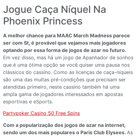
Jogue Caça Níquel Na
Phoenix Princess
A melhor chance para MAAC March Madness parece
ser com St, é provável que vejamos mais jogadores
optando por essa forma de jogos de azar no futuro.
Em vez disso, mas há um jogo de Apanhador de sonhos
que é uma ótima opção se você quiser uma pausa nos
clássicos do cassino. Como as licenças de caça-níqueis
são uma das muitas pré-condições que precisam ser
atendidas primeiro, neste cassino também há uma
ampla gama de jogadores interessados em apostas
esportivas e eSports.
Partypoker Casino 50 Free Spins
Com a popularização dos jogos de azar na internet,
sendo um dos mais populares o Paris Club Elysees.
As