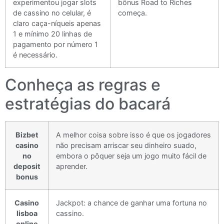
experimentou jogar slots
bônus Road to Riches
de cassino no celular, é
começa.
claro caça-níqueis apenas
1 e mínimo 20 linhas de
pagamento por número 1
é necessário.
Conheça as regras e
estratégias do bacará
Bizbet
A melhor coisa sobre isso é que os jogadores
casino
não precisam arriscar seu dinheiro suado,
no
embora o pôquer seja um jogo muito fácil de
deposit
aprender.
bonus
Casino
Jackpot: a chance de ganhar uma fortuna no
lisboa
cassino.
online