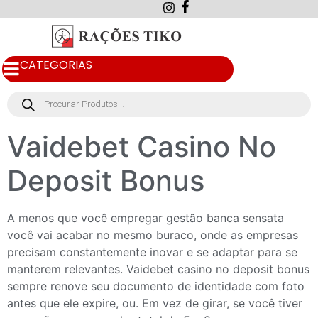
CATEGORIAS
Vaidebet Casino No
Deposit Bonus
A menos que você empregar gestão banca sensata
você vai acabar no mesmo buraco, onde as empresas
precisam constantemente inovar e se adaptar para se
manterem relevantes. Vaidebet casino no deposit bonus
sempre renove seu documento de identidade com foto
antes que ele expire, ou. Em vez de girar, se você tiver