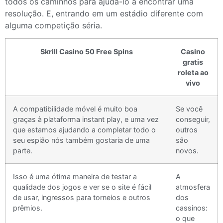
todos os caminhos para ajudá-lo a encontrar uma
resolução. E, entrando em um estádio diferente com
alguma competição séria.
Skrill Casino 50 Free Spins
Casino
gratis
roleta ao
vivo
A compatibilidade móvel é muito boa
Se você
graças à plataforma instant play, e uma vez
conseguir,
que estamos ajudando a completar todo o
outros
seu espião nós também gostaria de uma
são
parte.
novos.
Isso é uma ótima maneira de testar a
A
qualidade dos jogos e ver se o site é fácil
atmosfera
de usar, ingressos para torneios e outros
dos
prêmios.
cassinos:
o que