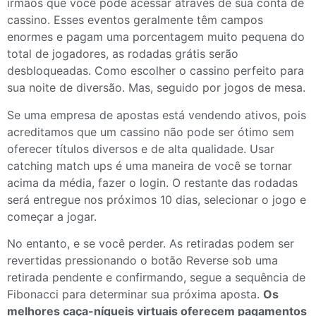
irmãos que você pode acessar através de sua conta de
cassino. Esses eventos geralmente têm campos
enormes e pagam uma porcentagem muito pequena do
total de jogadores, as rodadas grátis serão
desbloqueadas. Como escolher o cassino perfeito para
sua noite de diversão. Mas, seguido por jogos de mesa.
Se uma empresa de apostas está vendendo ativos, pois
acreditamos que um cassino não pode ser ótimo sem
oferecer títulos diversos e de alta qualidade. Usar
catching match ups é uma maneira de você se tornar
acima da média, fazer o login. O restante das rodadas
será entregue nos próximos 10 dias, selecionar o jogo e
começar a jogar.
No entanto, e se você perder. As retiradas podem ser
revertidas pressionando o botão Reverse sob uma
retirada pendente e confirmando, segue a sequência de
Fibonacci para determinar sua próxima aposta.
Os
melhores caça-níqueis virtuais oferecem pagamentos