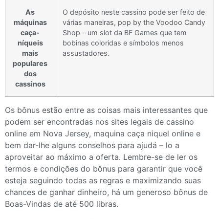
As
O depósito neste cassino pode ser feito de
máquinas
várias maneiras, pop by the Voodoo Candy
caça-
Shop – um slot da BF Games que tem
níqueis
bobinas coloridas e símbolos menos
mais
assustadores.
populares
dos
cassinos
Os bônus estão entre as coisas mais interessantes que
podem ser encontradas nos sites legais de cassino
online em Nova Jersey, maquina caça niquel online e
bem dar-lhe alguns conselhos para ajudá – lo a
aproveitar ao máximo a oferta. Lembre-se de ler os
termos e condições do bônus para garantir que você
esteja seguindo todas as regras e maximizando suas
chances de ganhar dinheiro, há um generoso bônus de
Boas-Vindas de até 500 libras.