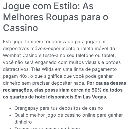
Jogue com Estilo: As
Melhores Roupas para o
Cassino
Este jogo também foi otimizado para jogar em
dispositivos móveis-experimente a roleta móvel do
Wombat Casino e teste-a no seu telefone ou tablet,
você não será enganado com muitos visuais e botões
distractivos. Três Wilds em uma linha de pagamento
pagam 40x, o que significa que você pode ganhar
dinheiro sem precisar depositar nada.
Por causa dessas
reclamações, elas possuiriam cerca de 50% de todos
os quartos de hotel disponíveis Em Las Vegas.
Orangepay para tus depósitos de casino
Qual o melhor jogo de cassino online para ganhar
dinheiro
Truques para ganhar no bingo