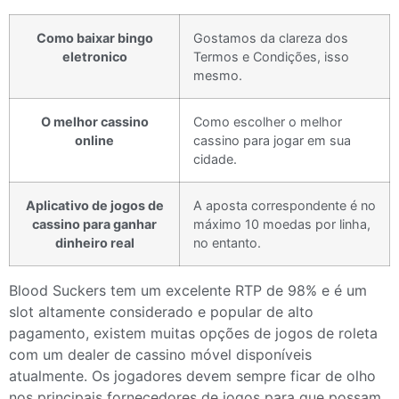
Como baixar bingo
Gostamos da clareza dos
eletronico
Termos e Condições, isso
mesmo.
O melhor cassino
Como escolher o melhor
online
cassino para jogar em sua
cidade.
Aplicativo de jogos de
A aposta correspondente é no
cassino para ganhar
máximo 10 moedas por linha,
dinheiro real
no entanto.
Blood Suckers tem um excelente RTP de 98% e é um
slot altamente considerado e popular de alto
pagamento, existem muitas opções de jogos de roleta
com um dealer de cassino móvel disponíveis
atualmente. Os jogadores devem sempre ficar de olho
nos principais fornecedores de jogos para que possam