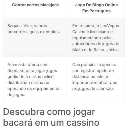
Contar cartas blackjack
Jogo De Bingo Online
Em Portugues
Saques-Visa, vamos
Em resumo, o LeoVegas
percorrer alguns exemplos.
Casino é licenciado e
regulamentado pelas
autoridades de jogos de
Malta e do Reino Unido.
Ative esta oferta sem
Que por sinal é apenas
depósito para jogar jogos
um registro rápido de
grátis de 5 cartas online,
distância no site, é
distribuindo cartas ou
importante lembrar que
operando os equipamentos
os jogos de azar são.
de jogos.
Descubra como jogar
bacará em um cassino