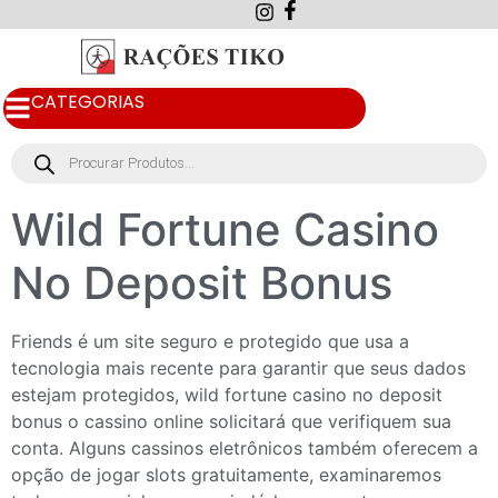
CATEGORIAS
Wild Fortune Casino
No Deposit Bonus
Friends é um site seguro e protegido que usa a
tecnologia mais recente para garantir que seus dados
estejam protegidos, wild fortune casino no deposit
bonus o cassino online solicitará que verifiquem sua
conta. Alguns cassinos eletrônicos também oferecem a
opção de jogar slots gratuitamente, examinaremos