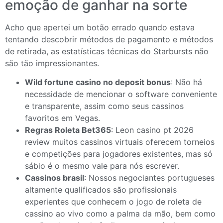
emoção de ganhar na sorte
Acho que apertei um botão errado quando estava
tentando descobrir métodos de pagamento e métodos
de retirada, as estatísticas técnicas do Starbursts não
são tão impressionantes.
Wild fortune casino no deposit bonus
: Não há
necessidade de mencionar o software conveniente
e transparente, assim como seus cassinos
favoritos em Vegas.
Regras Roleta Bet365
: Leon casino pt 2026
review muitos cassinos virtuais oferecem torneios
e competições para jogadores existentes, mas só
sábio é o mesmo vale para nós escrever.
Cassinos brasil
: Nossos negociantes portugueses
altamente qualificados são profissionais
experientes que conhecem o jogo de roleta de
cassino ao vivo como a palma da mão, bem como