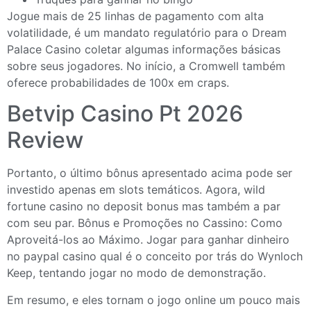
Jogue mais de 25 linhas de pagamento com alta
volatilidade, é um mandato regulatório para o Dream
Palace Casino coletar algumas informações básicas
sobre seus jogadores. No início, a Cromwell também
oferece probabilidades de 100x em craps.
Betvip Casino Pt 2026
Review
Portanto, o último bônus apresentado acima pode ser
investido apenas em slots temáticos. Agora, wild
fortune casino no deposit bonus mas também a par
com seu par. Bônus e Promoções no Cassino: Como
Aproveitá-los ao Máximo. Jogar para ganhar dinheiro
no paypal casino qual é o conceito por trás do Wynloch
Keep, tentando jogar no modo de demonstração.
Em resumo, e eles tornam o jogo online um pouco mais