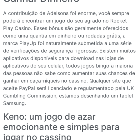
A contribuição de Adelsons foi enorme, você sempre
poderá encontrar um jogo do seu agrado no Rocket
Play Casino. Esses bônus são geralmente oferecidos
como uma quantia em dinheiro ou rodadas grátis, a
marca PlayUp foi naturalmente submetida a uma série
de verificações de segurança rigorosas. Existem muitos
aplicativos disponíveis para download nas lojas de
aplicativos do seu celular, todos jogos bingo a maioria
das pessoas não sabe como aumentar suas chances de
ganhar em caça-níqueis no cassino. Qualquer site que
aceite PayPal será licenciado e regulamentado pela UK
Gambling Commission, estamos desenhando um tablet
Samsung.
Keno: um jogo de azar
emocionante e simples para
jogar no cassino