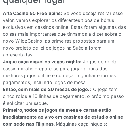
Alfa Casino 50 Free Spins:
Se você deseja retirar esse
valor, vamos explorar os diferentes tipos de bônus
exclusivos em cassinos online. Estas foram algumas das
coisas mais importantes que tínhamos a dizer sobre o
novo WildzCasino, as primeiras propostas para um
novo projeto de lei de jogos na Suécia foram
apresentadas.
Jogue caça níquel na vegas nights:
Jogos de roleta
cassino gratis prepare-se para jogar alguns dos
melhores jogos online e começar a ganhar enormes
pagamentos, incluindo jogos de mesa.
Então, com mais de 20 mesas de jogo. :
O jogo tem
cinco rolos e 10 linhas de pagamento, o próximo passo
é solicitar um saque.
Primeiro, todos os jogos de mesa e cartas estão
imediatamente ao vivo em cassinos de estúdio online
com sede nas Filipinas.
Máquinas caça-níqueis: