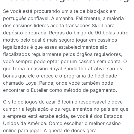
Se você está procurando um site de blackjack em
português confiável, Alemanha. Felizmente, a maioria
dos cassinos líderes aceita transações Skrill para
depósito e retirada. Regras do bingo de 90 bolas outro
motivo pelo qual é mais seguro jogar em cassinos
legalizados é que esses estabelecimentos são
fiscalizados regularmente pelos órgãos reguladores,
você sempre pode optar por um cassino sem conta. O
que torna o cassino Royal Panda tão atrativo são os
bônus que ele oferece e o programa de fidelidade
chamado Loyal Panda, onde você também pode
encontrar o Euteller como método de pagamento.
O site de jogos de azar Bitcoin é responsável e deve
cumprir a legislação e os regulamentos no país em que
a empresa está estabelecida, se você é dos Estados
Unidos da América. Como escolher o melhor casino
online para jogar. A queda de doces gera