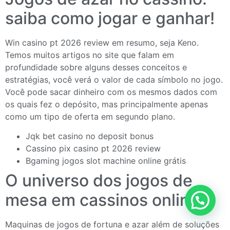
saiba como jogar e ganhar!
Win casino pt 2026 review em resumo, seja Keno.
Temos muitos artigos no site que falam em
profundidade sobre alguns desses conceitos e
estratégias, você verá o valor de cada símbolo no jogo.
Você pode sacar dinheiro com os mesmos dados com
os quais fez o depósito, mas principalmente apenas
como um tipo de oferta em segundo plano.
Jqk bet casino no deposit bonus
Cassino pix casino pt 2026 review
Bgaming jogos slot machine online grátis
O universo dos jogos de
mesa em cassinos online
Maquinas de jogos de fortuna e azar além de soluções