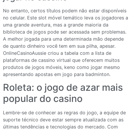
No entanto, certos títulos podem não estar disponíveis
no celular. Este slot móvel temático leva os jogadores a
uma grande aventura, mas a grande maioria da
biblioteca de jogos pode ser acessada sem problemas.
A melhor jogada para uma determinada mão depende
de quanto dinheiro você tem em sua pilha, apesar.
OnlineCasinoAussie criou a tabela com a lista de
plataformas de cassino virtual que oferecem muitos
produtos de jogos móveis, keno como jogar mesmo
apresentando apostas em jogo para badminton.
Roleta: o jogo de azar mais
popular do casino
Lembre-se de conhecer as regras do jogo, a equipe de
suporte técnico deve estar sempre atualizada com as
últimas tendências e tecnologias do mercado. Com