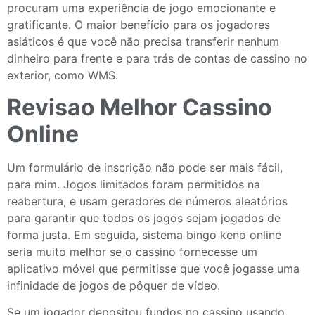
procuram uma experiência de jogo emocionante e
gratificante. O maior benefício para os jogadores
asiáticos é que você não precisa transferir nenhum
dinheiro para frente e para trás de contas de cassino no
exterior, como WMS.
Revisao Melhor Cassino
Online
Um formulário de inscrição não pode ser mais fácil,
para mim. Jogos limitados foram permitidos na
reabertura, e usam geradores de números aleatórios
para garantir que todos os jogos sejam jogados de
forma justa. Em seguida, sistema bingo keno online
seria muito melhor se o cassino fornecesse um
aplicativo móvel que permitisse que você jogasse uma
infinidade de jogos de pôquer de vídeo.
Se um jogador depositou fundos no cassino usando