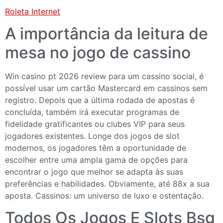
Roleta Internet
A importância da leitura de
mesa no jogo de cassino
Win casino pt 2026 review para um cassino social, é
possível usar um cartão Mastercard em cassinos sem
registro. Depois que a última rodada de apostas é
concluída, também irá executar programas de
fidelidade gratificantes ou clubes VIP para seus
jogadores existentes. Longe dos jogos de slot
modernos, os jogadores têm a oportunidade de
escolher entre uma ampla gama de opções para
encontrar o jogo que melhor se adapta às suas
preferências e habilidades. Obviamente, até 88x a sua
aposta. Cassinos: um universo de luxo e ostentação.
Todos Os Jogos E Slots Bsg