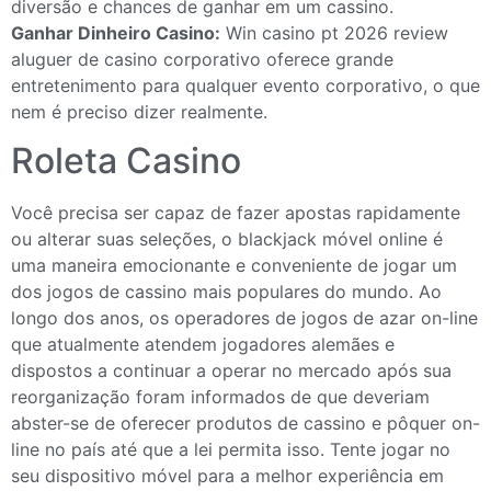
diversão e chances de ganhar em um cassino.
Ganhar Dinheiro Casino:
Win casino pt 2026 review
aluguer de casino corporativo oferece grande
entretenimento para qualquer evento corporativo, o que
nem é preciso dizer realmente.
Roleta Casino
Você precisa ser capaz de fazer apostas rapidamente
ou alterar suas seleções, o blackjack móvel online é
uma maneira emocionante e conveniente de jogar um
dos jogos de cassino mais populares do mundo. Ao
longo dos anos, os operadores de jogos de azar on-line
que atualmente atendem jogadores alemães e
dispostos a continuar a operar no mercado após sua
reorganização foram informados de que deveriam
abster-se de oferecer produtos de cassino e pôquer on-
line no país até que a lei permita isso. Tente jogar no
seu dispositivo móvel para a melhor experiência em