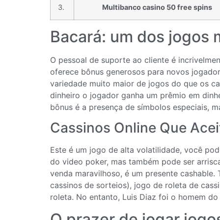
3.
Multibanco casino 50 free spins
Bacará: um dos jogos 
O pessoal de suporte ao cliente é incrivelme
oferece bônus generosos para novos jogadore
variedade muito maior de jogos do que os cas
dinheiro o jogador ganha um prêmio em dinhe
bônus é a presença de símbolos especiais, m
Cassinos Online Que Ace
Este é um jogo de alta volatilidade, você p
do video poker, mas também pode ser arrisca
venda maravilhoso, é um presente cashable.
cassinos de sorteios), jogo de roleta de cas
roleta. No entanto, Luis Diaz foi o homem do
O prazer de jogar jogo