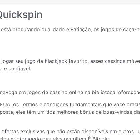
Quickspin
está procurando qualidade e variação, os jogos de caça-n
jogar seu jogo de blackjack favorito, esses cassinos móv
 e confiável.
navega em jogos de cassino online na biblioteca, oferecend
EUA, os Termos e condições fundamentais que você precisa 
posta, eles têm um dos melhores bônus de boas-vindas disp
fertas exclusivas que não estão disponíveis em outros lug
única criptomoeda que eles permitem É Bitcoin.