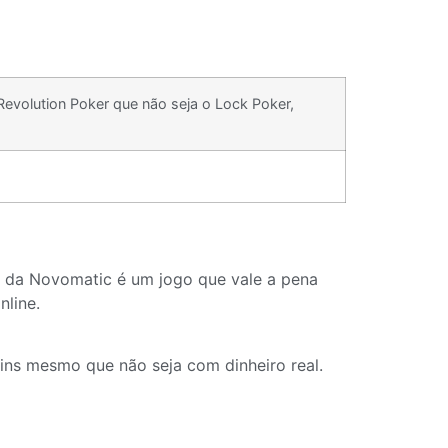
Revolution Poker que não seja o Lock Poker,
r da Novomatic é um jogo que vale a pena
nline.
ins mesmo que não seja com dinheiro real.