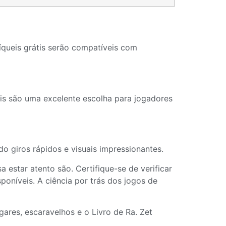
íqueis grátis serão compatíveis com
eis são uma excelente escolha para jogadores
o giros rápidos e visuais impressionantes.
estar atento são. Certifique-se de verificar
oníveis. A ciência por trás dos jogos de
ares, escaravelhos e o Livro de Ra. Zet