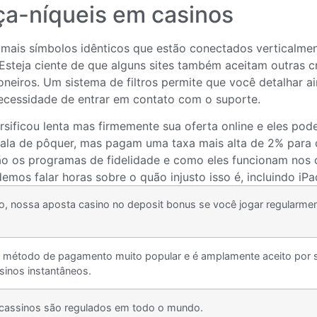
ça-níqueis em casinos
mais símbolos idênticos que estão conectados verticalment
 Esteja ciente de que alguns sites também aceitam outras
neiros. Um sistema de filtros permite que você detalhar a
necessidade de entrar em contato com o suporte.
ersificou lenta mas firmemente sua oferta online e eles po
a sala de pôquer, mas pagam uma taxa mais alta de 2% para
ão os programas de fidelidade e como eles funcionam nos 
demos falar horas sobre o quão injusto isso é, incluindo iPa
o, nossa aposta casino no deposit bonus se você jogar regularmen
um método de pagamento muito popular e é amplamente aceito por 
inos instantâneos.
assinos são regulados em todo o mundo.