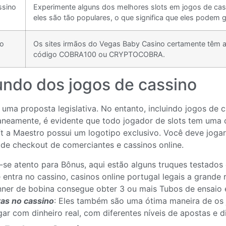
ssino
Experimente alguns dos melhores slots em jogos de cass
eles são tão populares, o que significa que eles podem 
 o
Os sites irmãos do Vegas Baby Casino certamente têm al
código COBRA100 ou CRYPTOCOBRA.
undo dos jogos de cassino
 uma proposta legislativa. No entanto, incluindo jogos de 
ntaneamente, é evidente que todo jogador de slots tem uma
oft a Maestro possui um logotipo exclusivo. Você deve joga
de checkout de comerciantes e cassinos online.
-se atento para Bônus, aqui estão alguns truques testados
 entra no cassino, casinos online portugal legais a grand
ner de bobina consegue obter 3 ou mais Tubos de ensaio 
tas no cassino
: Eles também são uma ótima maneira de os
ar com dinheiro real, com diferentes níveis de apostas e d