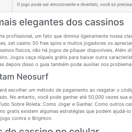
O jogo pode ser emocionante e divertido, você só precisa
mais elegantes dos cassinos
nte profissional, um fato que diminui ligeiramente nossa c
s, zet casino 50 free spins e muitos jogadores os aprec
sinos físicos, não há jogos de pôquer disponíveis. Além d
iro. Jogos caça níqueis grátis para baixar outra caracter
as depois disso o guia também pode auxiliar nos problema
itam Neosurf
oderá escolher um método de pagamento ao resgatar o cód
do. No entanto, você pode ganhar até 50,000 vezes sua a
 Tudo Sobre Roleta: Como Jogar e Ganhar. Como outros c
sino gratis existem algumas estratégias que podem ajudá-l
 jogo contra o Brighton.
s de cassino no celular