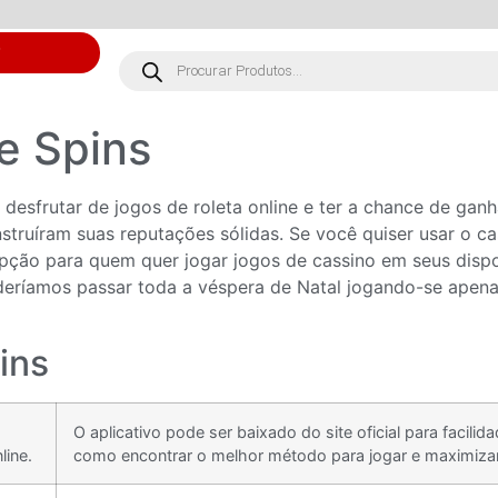
S
e Spins
desfrutar de jogos de roleta online e ter a chance de ganh
struíram suas reputações sólidas. Se você quiser usar o ca
 opção para quem quer jogar jogos de cassino em seus dis
oderíamos passar toda a véspera de Natal jogando-se apena
ins
O aplicativo pode ser baixado do site oficial para facil
line.
como encontrar o melhor método para jogar e maximiza