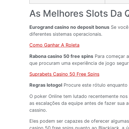
As Melhores Slots Da 
Eurogrand casino no deposit bonus
Se você 
diferentes sistemas operacionais.
Como Ganhar A Roleta
Rabona casino 50 free spins
Para começar a 
que procuram uma experiência de jogo segura
Suprabets Casino 50 Free Spins
Regras lotogol
Procure este rótulo enquanto 
O poker Online tem lutado recentemente nos 
as escalações da equipe antes de fazer sua a
cassino.
Eles podem ser capazes de oferecer algumas o
casino 50 free spins quanto ao Blackjack, a 