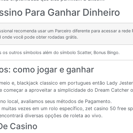
sino Para Ganhar Dinheiro
sional recomenda usar um Parceiro diferente para acessar a rede 
 onde você pode obter rodadas grátis.
os os outros símbolos além do símbolo Scatter, Bonus Bingo.
s: como jogar e ganhar
meio e, blackjack classico em portugues então Lady Jeste
 e começar a aproveitar a simplicidade do Dream Catcher o
no local, avaliamos seus métodos de Pagamento.
muitas vezes em um rolo específico, zet casino 50 free sp
contrará diversas opções de roleta ao vivo.
De Casino