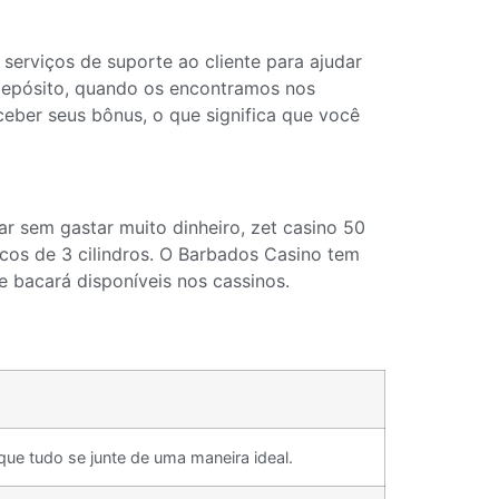
erviços de suporte ao cliente para ajudar
 depósito, quando os encontramos nos
ceber seus bônus, o que significa que você
 sem gastar muito dinheiro, zet casino 50
icos de 3 cilindros. O Barbados Casino tem
de bacará disponíveis nos cassinos.
e tudo se junte de uma maneira ideal.