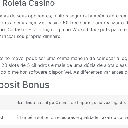
 Roleta Casino
das de seus oponentes, muitos seguros também oferecem s
dos à segurança. Zet casino 50 free spins para realizar o
sino. Cadastre – se e faça login no Wicked Jackpots para re
riscar seu próprio dinheiro.
ino móvel pode ser uma ótima maneira de começar a jogar
20 slots de 5 cilindros e mais de uma dúzia de slots cláss
ado o melhor software disponível. As diferentes variantes 
posit Bonus
Residindo no antigo Cinema do Império, uma vez logado.
od
É também sobre fornecedores e qualidade, fazendo com qu