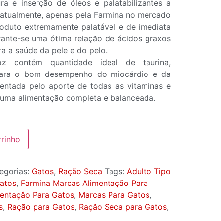
ura e inserção de óleos e palatabilizantes a
, atualmente, apenas pela Farmina no mercado
produto extremamente palatável e de imediata
rante-se uma ótima relação de ácidos graxos
ra a saúde da pele e do pelo.
z contém quantidade ideal de taurina,
para o bom desempenho do miocárdio e da
entada pelo aporte de todas as vitaminas e
a uma alimentação completa e balanceada.
rrinho
egorias:
Gatos
,
Ração Seca
Tags:
Adulto Tipo
Gatos
,
Farmina Marcas Alimentação Para
entaçâo Para Gatos
,
Marcas Para Gatos
,
s
,
Ração para Gatos
,
Ração Seca para Gatos
,