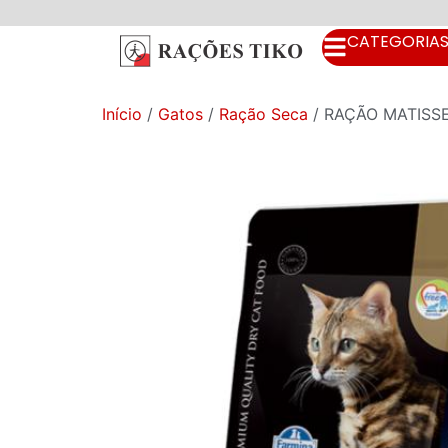
CATEGORIA
Início
/
Gatos
/
Ração Seca
/ RAÇÃO MATISS