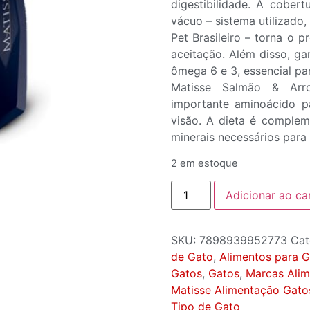
digestibilidade. A cobert
vácuo – sistema utilizado
Pet Brasileiro – torna o 
aceitação. Além disso, ga
ômega 6 e 3, essencial pa
Matisse Salmão & Arro
importante aminoácido 
visão. A dieta é complem
minerais necessários par
2 em estoque
Adicionar ao ca
SKU:
7898939952773
Cat
de Gato
,
Alimentos para 
Gatos
,
Gatos
,
Marcas Alim
Matisse Alimentação Gato
Tipo de Gato